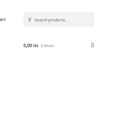
Search
Search
act
for:
0,00
lei
0 items