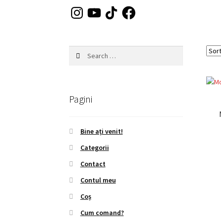
Instagram
YouTube
TikTok
Facebook
Search
for:
Pagini
Bine ați venit!
Categorii
Contact
Contul meu
Coș
Cum comand?