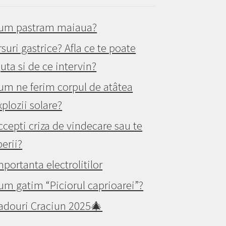
um pastram maiaua?
rsuri gastrice? Afla ce te poate
juta si de ce intervin?
um ne ferim corpul de atâtea
xplozii solare?
ccepti criza de vindecare sau te
perii?
mportanta electrolitilor
um gatim “Piciorul caprioarei”?
adouri Craciun 2025🎄