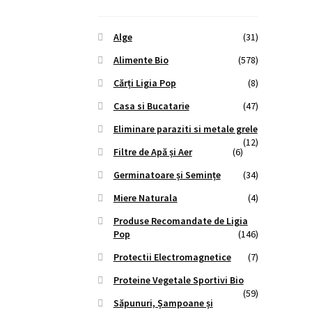
Alge
(31)
Alimente Bio
(578)
Cărți Ligia Pop
(8)
Casa si Bucatarie
(47)
Eliminare paraziti si metale grele
(12)
Filtre de Apă și Aer
(6)
Germinatoare și Semințe
(34)
Miere Naturala
(4)
Produse Recomandate de Ligia
Pop
(146)
Protectii Electromagnetice
(7)
Proteine Vegetale Sportivi Bio
(59)
Săpunuri, Șampoane și