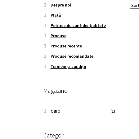
Despre noi
Plată
Politica de confidențialitate
Produse
Produse recente
Produse recomandate
Termeni și condiții
Magazine
OBIO
(1)
Categorii