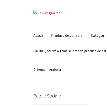
Skip
Skip
to
to
navigation
content
Acasă
Produse de vânzare
Categorii
Din 2010, oferim o gamă selectă de produse de cali
Home
Arabella
Retele Sociale