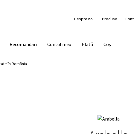
Despre noi
Produse
Cont
Recomandari
Contul meu
Plată
Coș
tate în România