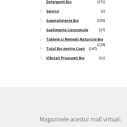
Detergenți Bio
(271)
Servicii
(1)
Superalimente Bio
(155)
Suplimente Lipozomale
(27)
Tablete si Remedii Naturiste Bio
(129)
Totul Bio pentru Copii
(147)
Vlăstari Proaspeți Bio
(11)
Magazinele acestui mall virtual: