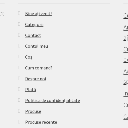
(1)
Bine ați venit!
C
Categorii
A
Contact
a
Contul meu
C
Coș
e
Cum comand?
A
Despre noi
s
Plată
I
Politica de confidențialitate
C
Produse
C
Produse recente