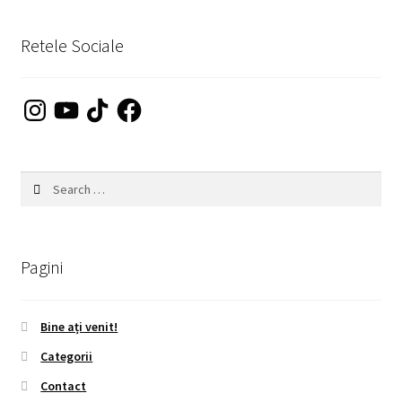
by
popularity
Retele Sociale
Instagram
YouTube
TikTok
Facebook
Search
for:
Pagini
Bine ați venit!
Categorii
Contact