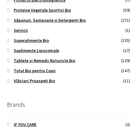
Proteine Vegetale Sportivi Bio
(59)
Săpunuri, Șampoane și Detergenți Bio
(271)
Servicii
(1)
Superalimente Bio
(155)
Suplimente Lipozomale
(27)
Tablete si Remedii Naturiste Bio
(129)
Totul Bio pentru Copii
(147)
Vlăstari Proaspeți Bio
(11)
Brands
IF YOU CARE
(2)