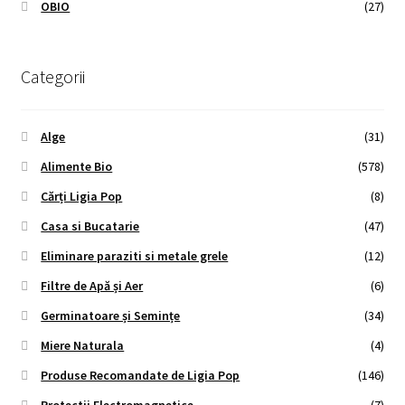
OBIO
(27)
Categorii
Alge
(31)
Alimente Bio
(578)
Cărți Ligia Pop
(8)
Casa si Bucatarie
(47)
Eliminare paraziti si metale grele
(12)
Filtre de Apă și Aer
(6)
Germinatoare și Semințe
(34)
Miere Naturala
(4)
Produse Recomandate de Ligia Pop
(146)
Protectii Electromagnetice
(7)