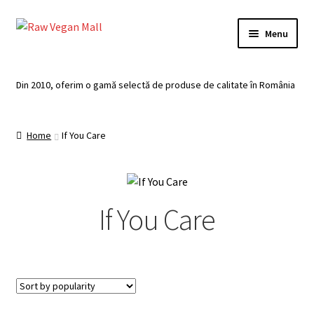
Skip
Skip
Menu
to
to
navigation
content
Acasă
Din 2010, oferim o gamă selectă de produse de calitate în România
Produse de vânzare
Home
If You Care
Categorii
Recomandari
If You Care
Contul meu
Plată
Coș