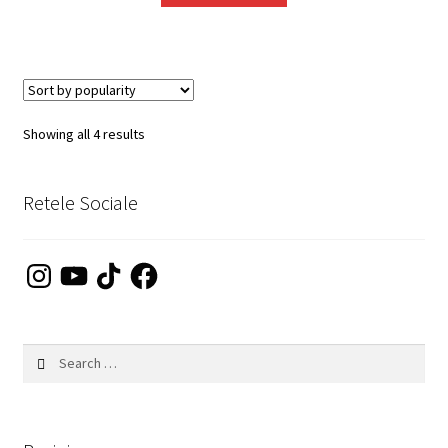
Sorted
Showing all 4 results
by
popularity
Retele Sociale
Instagram
YouTube
TikTok
Facebook
Search
for: