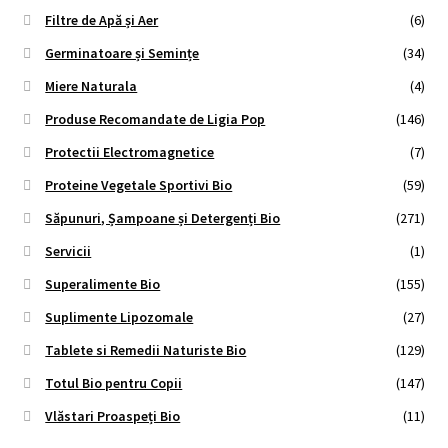
Filtre de Apă și Aer
(6)
Germinatoare și Semințe
(34)
Miere Naturala
(4)
Produse Recomandate de Ligia Pop
(146)
Protectii Electromagnetice
(7)
Proteine Vegetale Sportivi Bio
(59)
Săpunuri, Șampoane și Detergenți Bio
(271)
Servicii
(1)
Superalimente Bio
(155)
Suplimente Lipozomale
(27)
Tablete si Remedii Naturiste Bio
(129)
Totul Bio pentru Copii
(147)
Vlăstari Proaspeți Bio
(11)