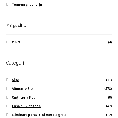
Termeni și condiții
Magazine
OBIO
(4)
Categorii
Alge
(31)
Alimente Bio
(578)
Cărți Ligia Pop
(8)
Casa si Bucatarie
(47)
Eliminare paraziti si metale grele
(12)