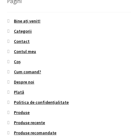
Pagini
Bine ați venit!
Categorii
Contact
Contul meu
Coș
Cum comand?
Despre noi
Plată
Politica de confidențialitate
Produse
Produse recente
Produse recomandate