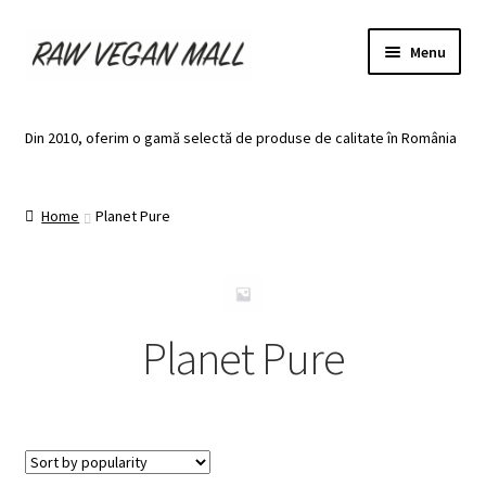
Skip
Skip
Menu
to
to
navigation
content
Acasă
Din 2010, oferim o gamă selectă de produse de calitate în România
Produse de vânzare
Home
Planet Pure
Categorii
Recomandari
Contul meu
Planet Pure
Plată
Coș