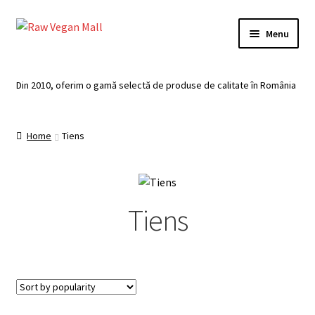
Skip
Skip
Menu
to
to
navigation
content
Acasă
Din 2010, oferim o gamă selectă de produse de calitate în România
Produse de vânzare
Home
Tiens
Categorii
Recomandari
Tiens
Contul meu
Plată
Coș