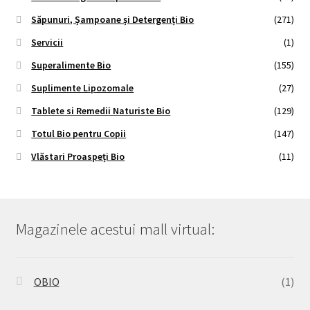
Săpunuri, Șampoane și Detergenți Bio
(271)
Servicii
(1)
Superalimente Bio
(155)
Suplimente Lipozomale
(27)
Tablete si Remedii Naturiste Bio
(129)
Totul Bio pentru Copii
(147)
Vlăstari Proaspeți Bio
(11)
Magazinele acestui mall virtual:
OBIO
(1)