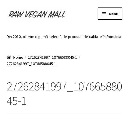
Skip
Skip
Menu
to
to
navigation
content
Acasă
Din 2010, oferim o gamă selectă de produse de calitate în România
Produse de vânzare
Home
27262841997_10766588045-1
Categorii
27262841997_10766588045-1
Recomandari
27262841997_107665880
Contul meu
45-1
Plată
Coș