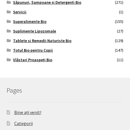
Săpunuri, Șampoane și Detergenți Bio
(271)
Servicii
(1)
Superalimente Bio
(155)
Suplimente Lipozomale
(27)
Tablete si Remedii Naturiste Bio
(129)
Totul Bio pentru Copii
(147)
Vlăstari Proaspeți Bio
(11)
Pages
Bine ați venit!
Categorii