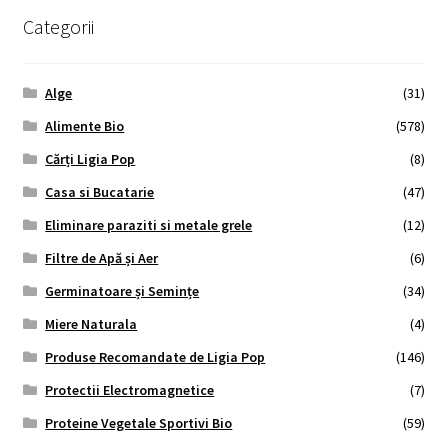
Categorii
Alge
(31)
Alimente Bio
(578)
Cărți Ligia Pop
(8)
Casa si Bucatarie
(47)
Eliminare paraziti si metale grele
(12)
Filtre de Apă și Aer
(6)
Germinatoare și Semințe
(34)
Miere Naturala
(4)
Produse Recomandate de Ligia Pop
(146)
Protectii Electromagnetice
(7)
Proteine Vegetale Sportivi Bio
(59)