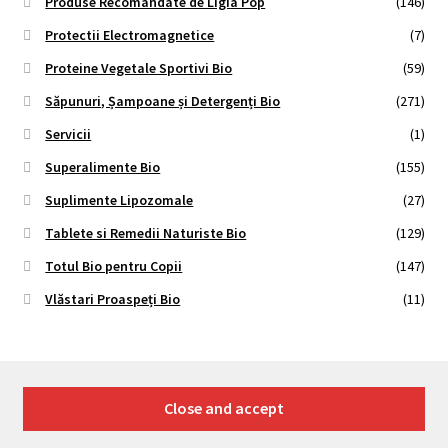
Produse Recomandate de Ligia Pop
(146)
Protectii Electromagnetice
(7)
Proteine Vegetale Sportivi Bio
(59)
Săpunuri, Șampoane și Detergenți Bio
(271)
Servicii
(1)
Superalimente Bio
(155)
Suplimente Lipozomale
(27)
Tablete si Remedii Naturiste Bio
(129)
Totul Bio pentru Copii
(147)
Vlăstari Proaspeți Bio
(11)