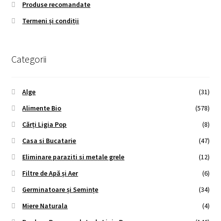
Produse recomandate
Termeni și condiții
Categorii
Alge
(31)
Alimente Bio
(578)
Cărți Ligia Pop
(8)
Casa si Bucatarie
(47)
Eliminare paraziti si metale grele
(12)
Filtre de Apă și Aer
(6)
Germinatoare și Semințe
(34)
Miere Naturala
(4)