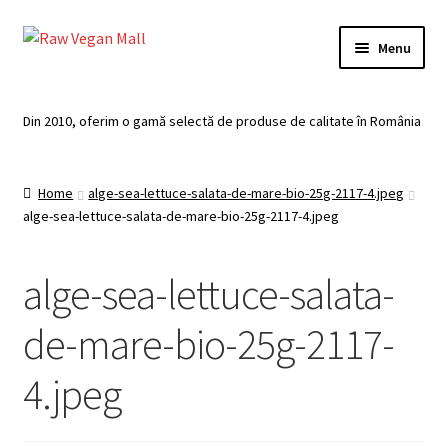
Skip
Skip
Menu
to
to
navigation
content
Acasă
Din 2010, oferim o gamă selectă de produse de calitate în România
Produse de vânzare
Home
alge-sea-lettuce-salata-de-mare-bio-25g-2117-4.jpeg
Categorii
alge-sea-lettuce-salata-de-mare-bio-25g-2117-4.jpeg
Recomandari
alge-sea-lettuce-salata-
Contul meu
de-mare-bio-25g-2117-
Plată
4.jpeg
Coș