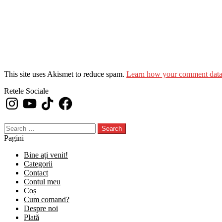
This site uses Akismet to reduce spam.
Learn how your comment data 
Retele Sociale
Instagram
YouTube
TikTok
Facebook
Search
for:
Pagini
Bine ați venit!
Categorii
Contact
Contul meu
Coș
Cum comand?
Despre noi
Plată