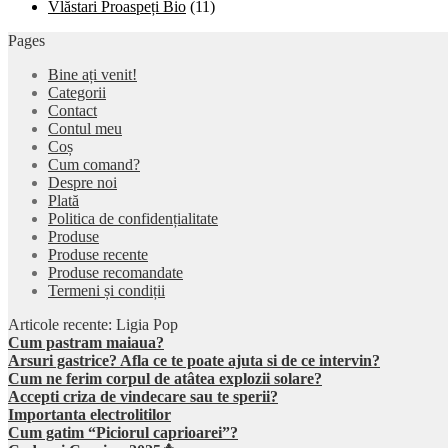
Vlăstari Proaspeți Bio
(11)
Pages
Bine ați venit!
Categorii
Contact
Contul meu
Coș
Cum comand?
Despre noi
Plată
Politica de confidențialitate
Produse
Produse recente
Produse recomandate
Termeni și condiții
Articole recente: Ligia Pop
Cum pastram maiaua?
Arsuri gastrice? Afla ce te poate ajuta si de ce intervin?
Cum ne ferim corpul de atâtea explozii solare?
Accepti criza de vindecare sau te sperii?
Importanta electrolitilor
Cum gatim “Piciorul caprioarei”?