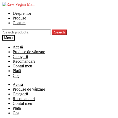
Skip
Skip
to
to
Despre noi
navigation
content
Produse
Contact
Search
Search
for:
Menu
Acasă
Produse de vânzare
Categorii
Recomandari
Contul meu
Plată
Coș
Acasă
Produse de vânzare
Categorii
Recomandari
Contul meu
Plată
Coș