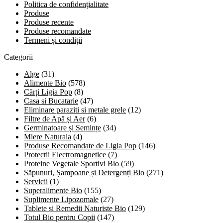
Politica de confidențialitate
Produse
Produse recente
Produse recomandate
Termeni și condiții
Categorii
Alge
(31)
Alimente Bio
(578)
Cărți Ligia Pop
(8)
Casa si Bucatarie
(47)
Eliminare paraziti si metale grele
(12)
Filtre de Apă și Aer
(6)
Germinatoare și Semințe
(34)
Miere Naturala
(4)
Produse Recomandate de Ligia Pop
(146)
Protectii Electromagnetice
(7)
Proteine Vegetale Sportivi Bio
(59)
Săpunuri, Șampoane și Detergenți Bio
(271)
Servicii
(1)
Superalimente Bio
(155)
Suplimente Lipozomale
(27)
Tablete si Remedii Naturiste Bio
(129)
Totul Bio pentru Copii
(147)