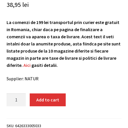
38,95
lei
La comenzi de 199 lei transportul prin curier este gratuit
in Romania, chiar daca pe pagina de finalizare a
comenzii va aparea o taxa de livrare. Acest text il veti
intalni doar la anumite produse, asta fiindca pe site sunt
listate produse de la 10 magazine diferite si fiecare
magazin in parte are taxe de livrare si politici de livrare
diferite.
Aici
gasiti detalii.
Supplier: NATUR
Afine
Add to cart
uscate,
125g,
Green
Bliss
SKU:
6426333005033