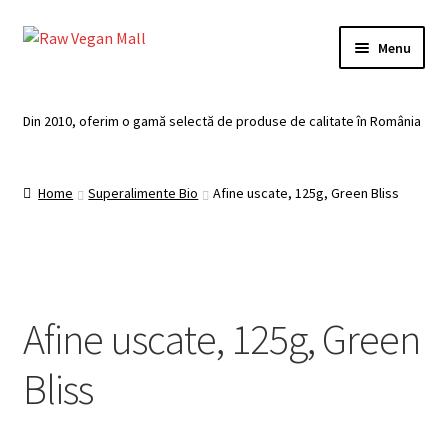
Skip
Skip
Menu
to
to
navigation
content
Acasă
Din 2010, oferim o gamă selectă de produse de calitate în România
Produse de vânzare
Home
Superalimente Bio
Afine uscate, 125g, Green Bliss
Categorii
Recomandari
Contul meu
Afine uscate, 125g, Green
Plată
Bliss
Coș