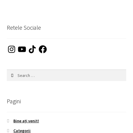
Retele Sociale
Instagram
YouTube
TikTok
Facebook
Search
for:
Pagini
Bine ați venit!
Categorii