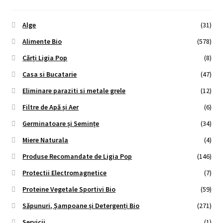
Alge
(31)
Alimente Bio
(578)
Cărți Ligia Pop
(8)
Casa si Bucatarie
(47)
Eliminare paraziti si metale grele
(12)
Filtre de Apă și Aer
(6)
Germinatoare și Semințe
(34)
Miere Naturala
(4)
Produse Recomandate de Ligia Pop
(146)
Protectii Electromagnetice
(7)
Proteine Vegetale Sportivi Bio
(59)
Săpunuri, Șampoane și Detergenți Bio
(271)
Servicii
(1)