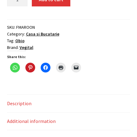
pentru
fermentat
multifunctional
cu
SKU:
FMAROON
Category:
Casa si Bucatarie
racitor
Tag:
Obio
Vegital,
Brand:
Vegital
maro,
1.2
Share this:
litri
quantity
Description
Additional information