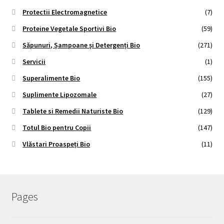
Protectii Electromagnetice
(7)
Proteine Vegetale Sportivi Bio
(59)
Săpunuri, Șampoane și Detergenți Bio
(271)
Servicii
(1)
Superalimente Bio
(155)
Suplimente Lipozomale
(27)
Tablete si Remedii Naturiste Bio
(129)
Totul Bio pentru Copii
(147)
Vlăstari Proaspeți Bio
(11)
Pages