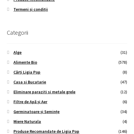
Termeni și condiții
Categorii
Alge
(31)
Alimente Bio
(578)
Cărți Ligia Pop
(8)
Casa si Bucatarie
(47)
Eliminare paraziti si metale grele
(12)
Filtre de Apă și Aer
(6)
Germinatoare și Semințe
(34)
Miere Naturala
(4)
Produse Recomandate de Ligia Pop
(146)