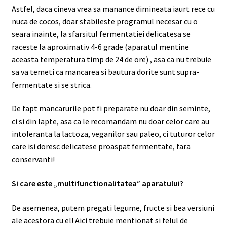
Astfel, daca cineva vrea sa manance dimineata iaurt rece cu
nuca de cocos, doar stabileste programul necesar cu o
seara inainte, la sfarsitul fermentatiei delicatesa se
raceste la aproximativ 4-6 grade (aparatul mentine
aceasta temperatura timp de 24 de ore) , asa ca nu trebuie
sa va temeti ca mancarea si bautura dorite sunt supra-
fermentate si se strica.
De fapt mancarurile pot fi preparate nu doar din seminte,
ci si din lapte, asa ca le recomandam nu doar celor care au
intoleranta la lactoza, veganilor sau paleo, ci tuturor celor
care isi doresc delicatese proaspat fermentate, fara
conservanti!
Si care este „multifunctionalitatea” aparatului?
De asemenea, putem pregati legume, fructe si bea versiuni
ale acestora cu el! Aici trebuie mentionat si felul de