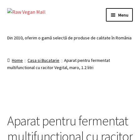
Skip
Skip
Menu
to
to
navigation
content
Acasă
Din 2010, oferim o gamă selectă de produse de calitate în România
Produse de vânzare
Home
Casa si Bucatarie
Aparat pentru fermentat
Categorii
multifunctional cu racitor Vegital, maro, 1.2 litri
Recomandari
Contul meu
Plată
Aparat pentru fermentat
Coș
multifunctional cu racitor