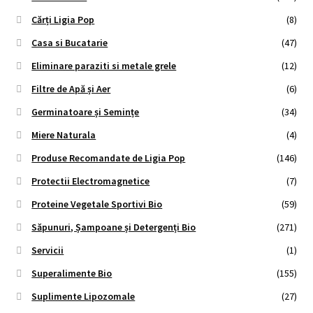
Cărți Ligia Pop
(8)
Casa si Bucatarie
(47)
Eliminare paraziti si metale grele
(12)
Filtre de Apă și Aer
(6)
Germinatoare și Semințe
(34)
Miere Naturala
(4)
Produse Recomandate de Ligia Pop
(146)
Protectii Electromagnetice
(7)
Proteine Vegetale Sportivi Bio
(59)
Săpunuri, Șampoane și Detergenți Bio
(271)
Servicii
(1)
Superalimente Bio
(155)
Suplimente Lipozomale
(27)