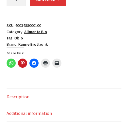
probiotica
bio,
din
paine
SKU:
4003488000100
Category:
Alimente Bio
fermentata,
Tag:
Obio
750
Brand:
Kanne Brottrunk
ml,
Kanne
Share this:
Brottrunk
quantity
Description
Additional information