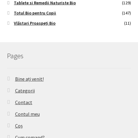
Tablete si Remedii Naturiste Bio
(129)
Totul Bio pentru Copii
(147)
Vlăstari Proaspeți Bio
(11)
Pages
Bine ați venit!
Categorii
Contact
Contul meu
Coș
Cum comand?