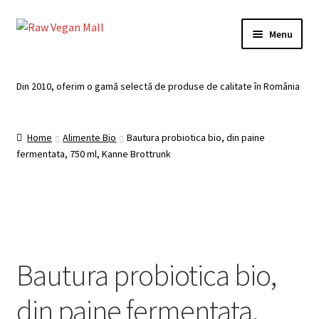
Skip
Skip
Menu
to
to
navigation
content
Acasă
Din 2010, oferim o gamă selectă de produse de calitate în România
Produse de vânzare
Home
Alimente Bio
Bautura probiotica bio, din paine
Categorii
fermentata, 750 ml, Kanne Brottrunk
Recomandari
Contul meu
Plată
Bautura probiotica bio,
Coș
din paine fermentata,