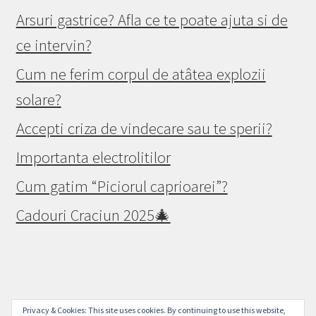
Arsuri gastrice? Afla ce te poate ajuta si de
ce intervin?
Cum ne ferim corpul de atâtea explozii
solare?
Accepti criza de vindecare sau te sperii?
Importanta electrolitilor
Cum gatim “Piciorul caprioarei”?
Cadouri Craciun 2025🎄
© Raw Vegan Mall 2026
Privacy & Cookies: This site uses cookies. By continuing to use this website,