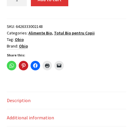
cu
aroma
de
turta
SKU:
6426333002148
Categories:
Alimente Bio
,
Totul Bio pentru Copii
dulce
Tag:
Obio
fara
Brand:
Obio
gluten
bio
Share this:
100g
Obio
quantity
Description
Additional information