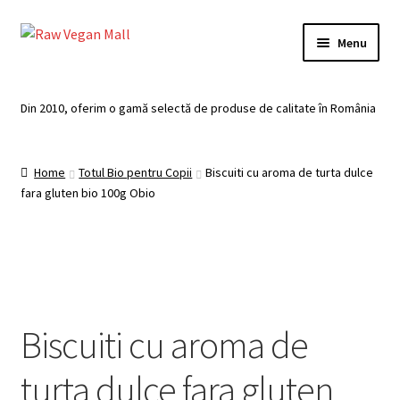
Skip
Skip
Menu
to
to
navigation
content
Acasă
Din 2010, oferim o gamă selectă de produse de calitate în România
Produse de vânzare
Home
Totul Bio pentru Copii
Biscuiti cu aroma de turta dulce
Categorii
fara gluten bio 100g Obio
Recomandari
Contul meu
Plată
Biscuiti cu aroma de
Coș
turta dulce fara gluten