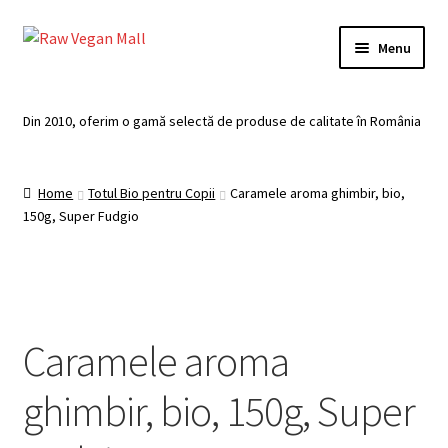
Skip
Skip
Menu
to
to
navigation
content
Acasă
Din 2010, oferim o gamă selectă de produse de calitate în România
Produse de vânzare
Home
Totul Bio pentru Copii
Caramele aroma ghimbir, bio,
Categorii
150g, Super Fudgio
Recomandari
Contul meu
Caramele aroma
Plată
ghimbir, bio, 150g, Super
Coș