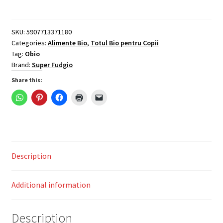
ghimbir,
bio,
150g,
SKU:
5907713371180
Categories:
Alimente Bio
,
Totul Bio pentru Copii
Super
Tag:
Obio
Fudgio
Brand:
Super Fudgio
quantity
Share this:
Description
Additional information
Description