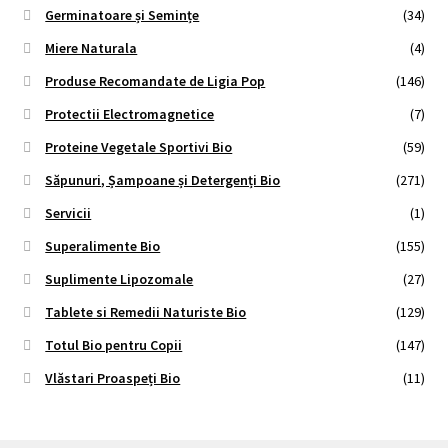
Germinatoare și Semințe
(34)
Miere Naturala
(4)
Produse Recomandate de Ligia Pop
(146)
Protectii Electromagnetice
(7)
Proteine Vegetale Sportivi Bio
(59)
Săpunuri, Șampoane și Detergenți Bio
(271)
Servicii
(1)
Superalimente Bio
(155)
Suplimente Lipozomale
(27)
Tablete si Remedii Naturiste Bio
(129)
Totul Bio pentru Copii
(147)
Vlăstari Proaspeți Bio
(11)