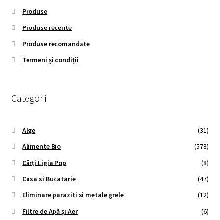
Produse
Produse recente
Produse recomandate
Termeni și condiții
Categorii
Alge
(31)
Alimente Bio
(578)
Cărți Ligia Pop
(8)
Casa si Bucatarie
(47)
Eliminare paraziti si metale grele
(12)
Filtre de Apă și Aer
(6)