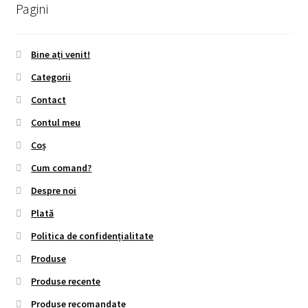
Pagini
Bine ați venit!
Categorii
Contact
Contul meu
Coș
Cum comand?
Despre noi
Plată
Politica de confidențialitate
Produse
Produse recente
Produse recomandate