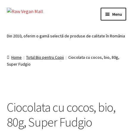
Skip
Skip
Menu
to
to
navigation
content
Acasă
Din 2010, oferim o gamă selectă de produse de calitate în România
Produse de vânzare
Home
Totul Bio pentru Copii
Ciocolata cu cocos, bio, 80g,
Categorii
Super Fudgio
Recomandari
Contul meu
Ciocolata cu cocos, bio,
Plată
80g, Super Fudgio
Coș