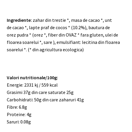
Ingrediente:
zahar din trestie *, masa de cacao *, unt
de
cacao *, lapte praf de cocos * (10.2%), bautura de
orez
pudra * (orez *, fiber din OVAZ * fara gluten, ulei de
floarea
soarelui *, sare ), emulsifiant: lecitina din floarea
soarelui *.
(* din agricultura ecologica)
Valori nutritionale/100g:
Energie: 2331 kj / 559 kcal
Grasimi 37g din care saturate 25g
Carbohidrati: 50g din care zaharuri 41g
Fibre: 6.8g
Proteine: 4g
Saruri: 0.08g