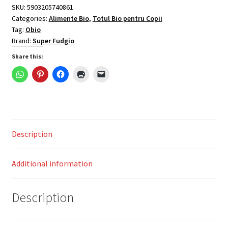
80g,
SKU:
5903205740861
Categories:
Alimente Bio
,
Totul Bio pentru Copii
Super
Tag:
Obio
Fudgio
Brand:
Super Fudgio
quantity
Share this:
Description
Additional information
Description