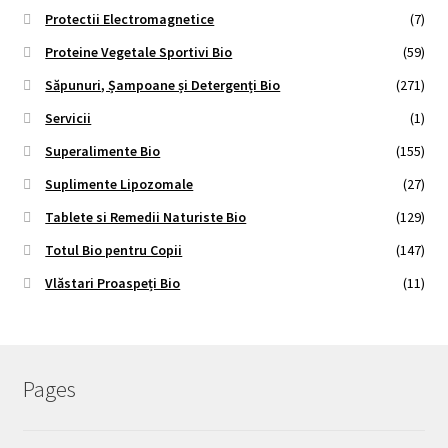
Protectii Electromagnetice
(7)
Proteine Vegetale Sportivi Bio
(59)
Săpunuri, Șampoane și Detergenți Bio
(271)
Servicii
(1)
Superalimente Bio
(155)
Suplimente Lipozomale
(27)
Tablete si Remedii Naturiste Bio
(129)
Totul Bio pentru Copii
(147)
Vlăstari Proaspeți Bio
(11)
Pages