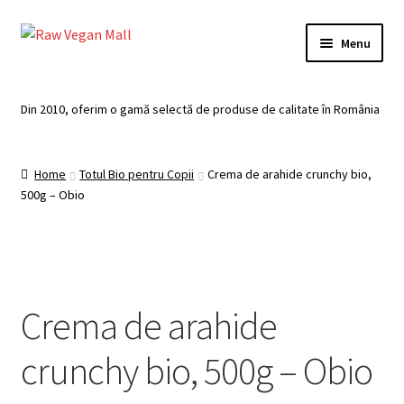
Skip
Skip
Menu
to
to
navigation
content
Acasă
Din 2010, oferim o gamă selectă de produse de calitate în România
Produse de vânzare
Home
Totul Bio pentru Copii
Crema de arahide crunchy bio,
Categorii
500g – Obio
Recomandari
Contul meu
Crema de arahide
Plată
crunchy bio, 500g – Obio
Coș