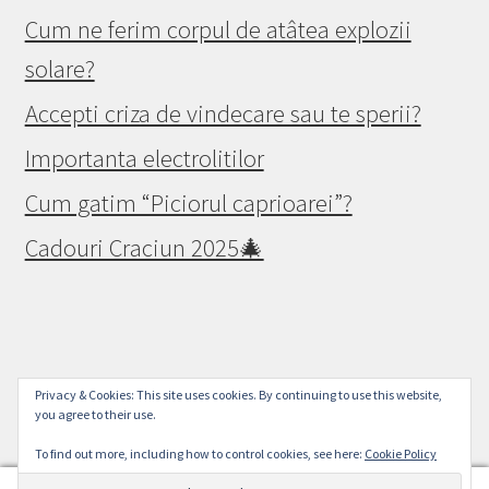
Cum ne ferim corpul de atâtea explozii
solare?
Accepti criza de vindecare sau te sperii?
Importanta electrolitilor
Cum gatim “Piciorul caprioarei”?
Cadouri Craciun 2025🎄
© Raw Vegan Mall 2026
Privacy & Cookies: This site uses cookies. By continuing to use this website,
you agree to their use.
Politica de confidențialitate
Built with WooCommerce
.
To find out more, including how to control cookies, see here:
Cookie Policy