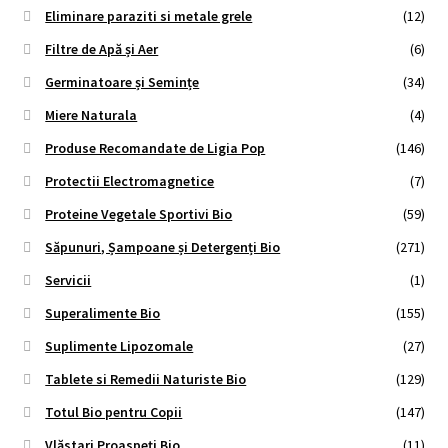
Eliminare paraziti si metale grele
(12)
Filtre de Apă și Aer
(6)
Germinatoare și Semințe
(34)
Miere Naturala
(4)
Produse Recomandate de Ligia Pop
(146)
Protectii Electromagnetice
(7)
Proteine Vegetale Sportivi Bio
(59)
Săpunuri, Șampoane și Detergenți Bio
(271)
Servicii
(1)
Superalimente Bio
(155)
Suplimente Lipozomale
(27)
Tablete si Remedii Naturiste Bio
(129)
Totul Bio pentru Copii
(147)
Vlăstari Proaspeți Bio
(11)