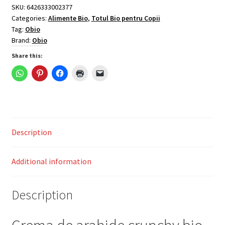
bio,
SKU:
6426333002377
Categories:
Alimente Bio
,
Totul Bio pentru Copii
500g
Tag:
Obio
-
Brand:
Obio
Obio
quantity
Share this:
Description
Additional information
Description