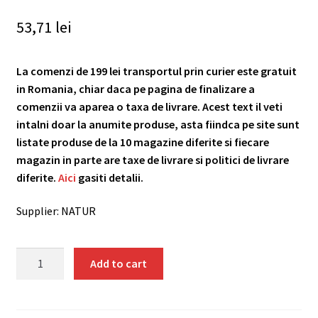
53,71
lei
La comenzi de 199 lei transportul prin curier este gratuit
in Romania, chiar daca pe pagina de finalizare a
comenzii va aparea o taxa de livrare. Acest text il veti
intalni doar la anumite produse, asta fiindca pe site sunt
listate produse de la 10 magazine diferite si fiecare
magazin in parte are taxe de livrare si politici de livrare
diferite.
Aici
gasiti detalii.
Supplier: NATUR
Crema
Add to cart
de
arahide
crunchy