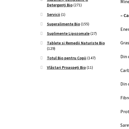
Mine
Detergenți Bio
(271)
Servicii
(1)
– C
Superalimente Bio
(155)
Ener
Suplimente Lipozomale
(27)
Gras
Tablete si Remedii Naturiste Bio
(129)
Din 
Totul Bio pentru Copii
(147)
Vlăstari Proaspeți Bio
(11)
Carb
Din 
Fibr
Pro
Sare