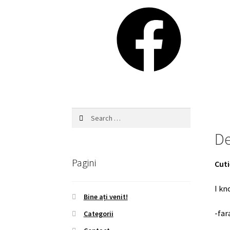
Supe
Facebook
Fudg
quan
Search
for:
De
Pagini
Cuti
I kn
Bine ați venit!
-far
Categorii