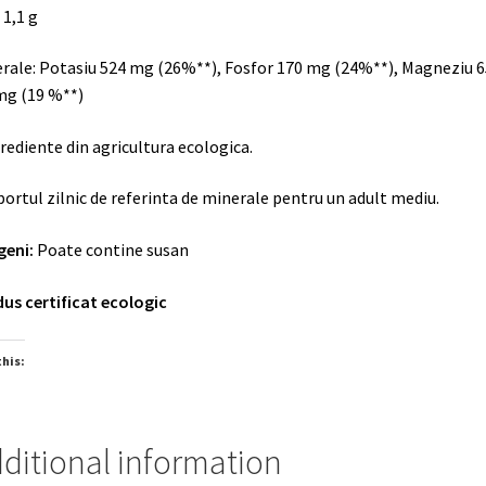
 1,1 g
rale:
Potasiu 524 mg (26%**),
Fosfor 170 mg (24%**),
Magneziu 6
mg (19 %**)
rediente din agricultura ecologica.
portul zilnic de referinta de minerale pentru un adult mediu.
geni:
Poate contine susan
us certificat ecologic
this:
oading…
ditional information