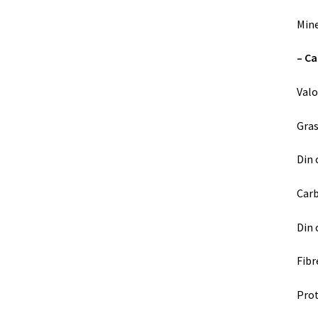
Mine
– C
Valo
Gras
Din 
Carb
Din 
Fibr
Pro