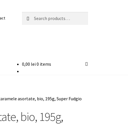
Search
Search
act
for:
0,00
lei
0 items
caramele asortate, bio, 195g, Super Fudgio
te, bio, 195g,