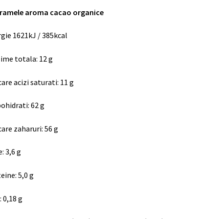
aramele aroma cacao organice
gie 1621kJ / 385kcal
ime totala: 12 g
care acizi saturati
:
11 g
ohidrati
:
62 g
care zaharuri
:
56 g
e
:
3,6 g
teine
:
5,0 g
:
0,18 g