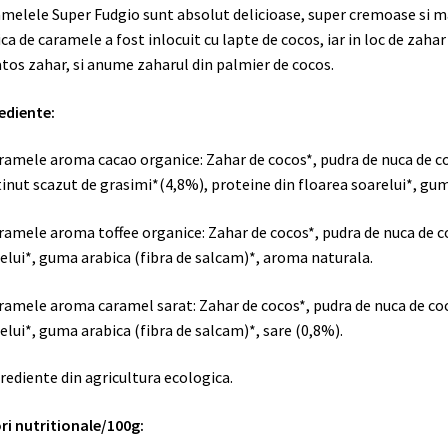
melele Super Fudgio sunt absolut delicioase, super cremoase si ma
ica de caramele a fost inlocuit cu lapte de cocos, iar in loc de zahar
tos zahar, si anume zaharul din palmier de cocos.
ediente:
ramele aroma cacao organice:
Zahar de cocos*, pudra de nuca de c
inut scazut de grasimi*(4,8%),
proteine din floarea soarelui*, gum
aramele
aroma toffee organice:
Zahar de cocos*, pudra de nuca de co
elui*, guma arabica (fibra de salcam)*, aroma naturala.
ramele aroma caramel sarat:
Zahar de cocos*, pudra de nuca de coc
elui*, guma arabica (fibra de salcam)*, sare (0,8%).
rediente din agricultura ecologica.
ri nutritionale/100g: