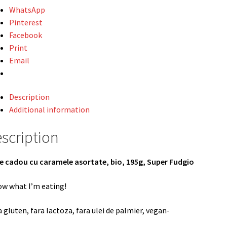
r
WhatsApp
io
Pinterest
tity
Facebook
Print
Email
Description
Additional information
scription
e cadou cu caramele asortate, bio, 195g, Super Fudgio
ow what I’m eating!
a gluten, fara lactoza, fara ulei de palmier, vegan-