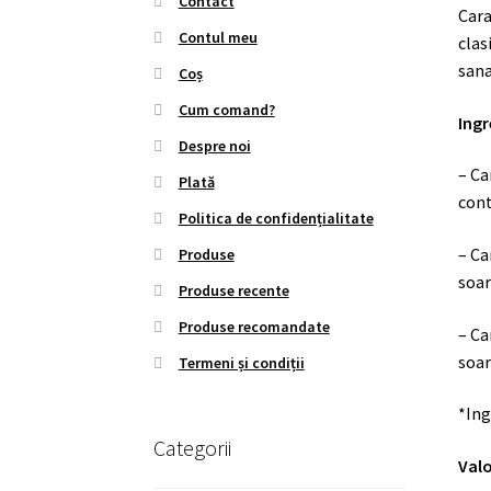
Contact
Cara
Contul meu
clas
sana
Coș
Cum comand?
Ingr
Despre noi
– Ca
Plată
cont
Politica de confidențialitate
– C
Produse
soar
Produse recente
Produse recomandate
– Ca
soar
Termeni și condiții
*Ing
Categorii
Valo