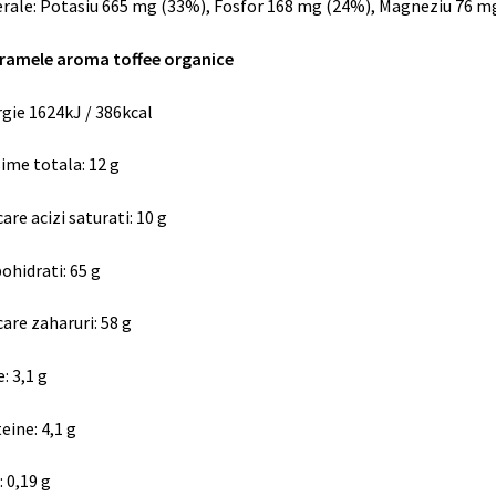
rale
:
Potasiu
665 mg (33%),
Fosfor
168 mg (24%),
Magneziu
76 m
aramele
aroma toffee organice
gie 1624kJ / 386kcal
ime totala: 12 g
care acizi saturati
:
10 g
ohidrati
:
65 g
care zaharuri
:
58 g
e
:
3,1 g
teine
:
4,1 g
:
0,19 g