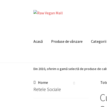
Skip
Skip
to
to
navigation
content
Acasă
Produse de vânzare
Categorii
Din 2010, oferim o gamă selectă de produse de cali
Home
Totu
Retele Sociale
C
Instagram