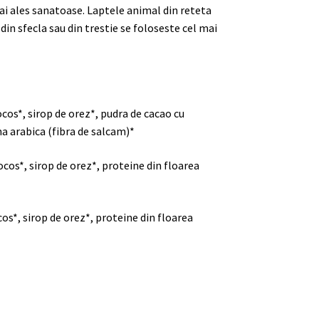
i ales sanatoase. Laptele animal din reteta
 din sfecla sau din trestie se foloseste cel mai
ocos*,
sirop de orez*, pudra de cacao cu
a arabica (fibra de salcam)*
cos*, sirop de orez*, proteine din floarea
os*, sirop de orez*, proteine din floarea