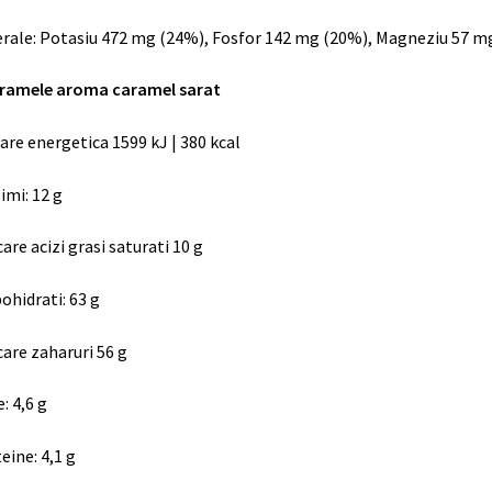
rale
:
Potasiu
472 mg (24%),
Fosfor
142 mg (20%),
Magneziu
57 m
aramele aroma caramel sarat
are energetica 1599 kJ | 380 kcal
imi
:
12 g
care acizi grasi saturati 10 g
ohidrati
:
63 g
care zaharuri 56 g
e
:
4,6 g
teine
:
4,1 g