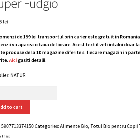
uper Fudgio
86
lei
omenzi de 199 lei transportul prin curier este gratuit in Romania
nzii va aparea o taxa de livrare. Acest text il veti intalni doar 
ate produse de la 10 magazine diferite si fiecare magazin in parte a
rite.
Aici
gasiti detalii.
lier: NATUR
e
ou
dd to cart
amele
tate,
:
5907713374150
Categories:
Alimente Bio
,
Totul Bio pentru Copii
,
 this: