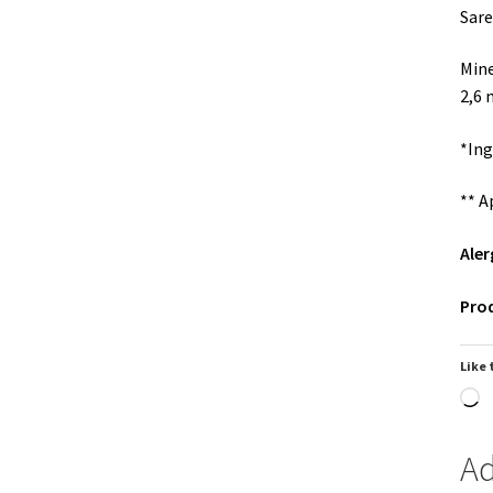
Sare
Mine
2,6 
*Ing
** A
Aler
Prod
Like 
L
Ad