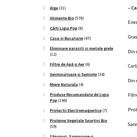
– C
Alge
(31)
Alimente Bio
(578)
Ener
Cărți Ligia Pop
(8)
Gras
Casa si Bucatarie
(47)
Eliminare paraziti si metale grele
Din 
(12)
Filtre de Apă și Aer
(6)
Carb
Germinatoare și Semințe
(34)
Din 
Miere Naturala
(4)
Fibr
Produse Recomandate de Ligia
Pop
(146)
Pro
Protectii Electromagnetice
(7)
Proteine Vegetale Sportivi Bio
Sare
(59)
Săpunuri, Șampoane și