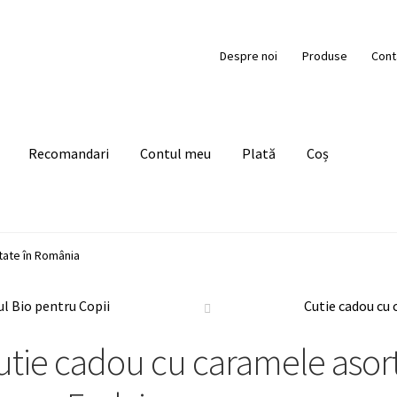
Despre noi
Produse
Cont
Recomandari
Contul meu
Plată
Coș
tate în România
l Bio pentru Copii
Cutie cadou cu 
utie cadou cu caramele asorta