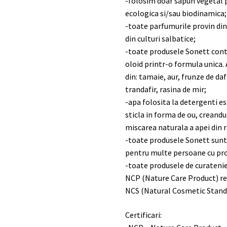
-folosim doar sapun vegetal p
ecologica si/sau biodinamica;
-toate parfumurile provin din 
din culturi salbatice;
-toate produsele Sonett conti
oloid printr-o formula unica. 
din: tamaie, aur, frunze de daf
trandafir, rasina de mir;
-apa folosita la detergenti es
sticla in forma de ou, creand
miscarea naturala a apei din r
-toate produsele Sonett sunt 
pentru multe persoane cu pr
-toate produsele de curatenie
NCP (Nature Care Product) r
NCS (Natural Cosmetic Stand
Certificari: