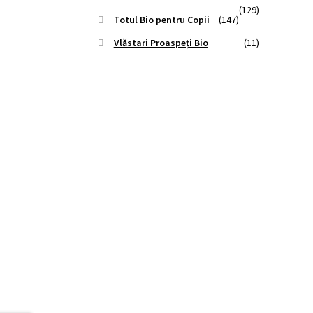
(129)
Totul Bio pentru Copii
(147)
Vlăstari Proaspeți Bio
(11)