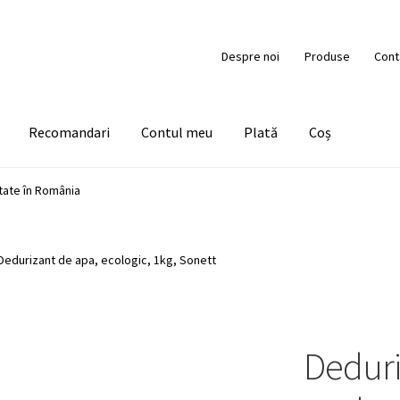
Despre noi
Produse
Cont
Recomandari
Contul meu
Plată
Coș
tate în România
Dedurizant de apa, ecologic, 1kg, Sonett
Deduri