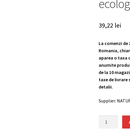
ecolog
39,22
lei
La comenzi de 19
Romania, chiar 
aparea o taxa de
anumite produse
de la 10 magazi
taxe de livrare s
detalii.
Supplier: NATU
Dedurizant
de