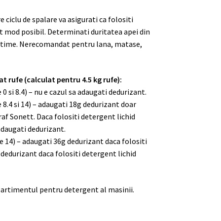
 ciclu de spalare va asigurati ca folositi
nt mod posibil. Determinati duritatea apei din
optime. Nerecomandat pentru lana, matase,
 rufe (calculat pentru 4.5 kg rufe):
 0 si 8.4) – nu e cazul sa adaugati dedurizant.
e 8.4 si 14) – adaugati 18g dedurizant doar
af Sonett. Daca folositi detergent lichid
adaugati dedurizant.
te 14) – adaugati 36g dedurizant daca folositi
 dedurizant daca folositi detergent lichid
artimentul pentru detergent al masinii.