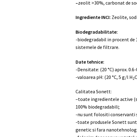
–
zeolit >30%, carbonat de sod
Ingrediente INCI:
Zeolite, sod
Biodegradabilitate:
-biodegradabil in procent de 
sistemele de filtrare.
Date tehnice:
-Densitate: (20 °C) aprox. 0.6
-valoarea pH: (20 °C, 5 g/l H
O
2
Calitatea Sonett:
–
toate ingredientele active (s
100% biodegradabili;
-nu sunt folositi conservanti s
-toate produsele Sonett sunt
genetic si fara nanotehnolog