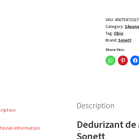
apa,
ecologic,
1kg,
SKU:
40075471027
Category:
Săpunur
Sonett
Tag:
Obio
quantity
Brand:
Sonett
Share this:
Description
ription
Dedurizant de 
tional information
Sonett