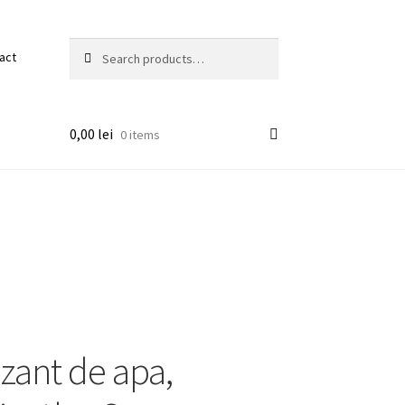
Search
Search
act
for:
0,00
lei
0 items
zant de apa,