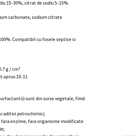
iu 15-30%, citrat de sodiu 5-15%.
ium carbonate, sodium citrate
100%. Compatibil cu fosele septice si
-0.7 g / cm³
) aprox.10-11
urfactantii) sunt din surse vegetale, fiind
i aditivi petrochimici;
 fara enzime, fara organisme modificate
ie;