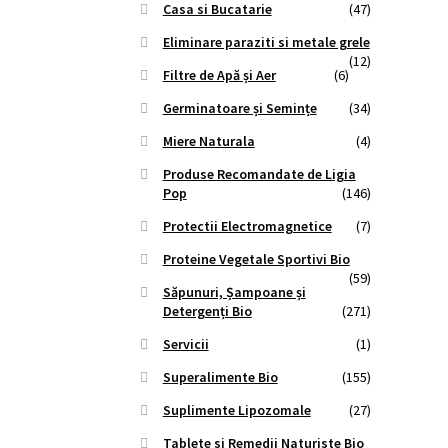
Casa si Bucatarie
(47)
Eliminare paraziti si metale grele
(12)
Filtre de Apă și Aer
(6)
Germinatoare și Semințe
(34)
Miere Naturala
(4)
Produse Recomandate de Ligia
Pop
(146)
Protectii Electromagnetice
(7)
Proteine Vegetale Sportivi Bio
(59)
Săpunuri, Șampoane și
Detergenți Bio
(271)
Servicii
(1)
Superalimente Bio
(155)
Suplimente Lipozomale
(27)
Tablete si Remedii Naturiste Bio