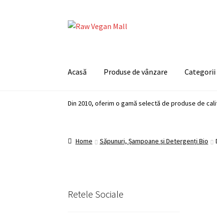
Skip
Skip
to
to
navigation
content
Acasă
Produse de vânzare
Categorii
Din 2010, oferim o gamă selectă de produse de cali
Home
Săpunuri, Șampoane și Detergenți Bio
Retele Sociale