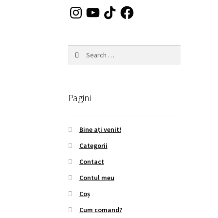
Instagram
YouTube
TikTok
Facebook
Search
for:
Pagini
Bine ați venit!
Categorii
Contact
Contul meu
Coș
Cum comand?