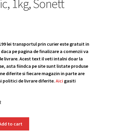
ic, 1kg, Sonett
9 lei transportul prin curier este gratuit in
daca pe pagina de finalizare a comenzii va
 livrare. Acest text il veti intalni doar la
, asta fiindca pe site sunt listate produse
ne diferite si fiecare magazin in parte are
i politici de livrare diferite.
Aici
gasiti
R
Add to cart