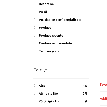
Despre noi
Plată
Politica de confidențialitate
Produse
Produse recente
Produse recomandate
Termeni și condiții
Categorii
Desc
Alge
(31)
Alimente Bio
(578)
Addi
Cărți Ligia Pop
(8)