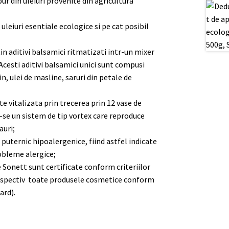
ur din uleiuri provenite din agricultura
uleiuri esentiale ecologice si pe cat posibil
n aditivi balsamici ritmatizati intr-un mixer
Acesti aditivi balsamici unici sunt compusi
in, ulei de masline, saruri din petale de
te vitalizata prin trecerea prin 12 vase de
u-se un sistem de tip vortex care reproduce
auri;
puternic hipoalergenice, fiind astfel indicate
obleme alergice;
 Sonett sunt certificate conform criteriilor
espectiv toate produsele cosmetice conform
ard).