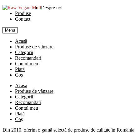
Skip
Skip
Despre noi
to
to
Produse
navigation
content
Contact
Menu
Acasă
Produse de vânzare
Categorii
Recomandari
Contul meu
Plată
Coș
Acasă
Produse de vânzare
Categorii
Recomandari
Contul meu
Plată
Coș
Din 2010, oferim o gamă selectă de produse de calitate în România