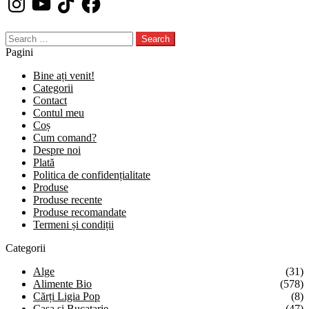
Search
for:
Pagini
Bine ați venit!
Categorii
Contact
Contul meu
Coș
Cum comand?
Despre noi
Plată
Politica de confidențialitate
Produse
Produse recente
Produse recomandate
Termeni și condiții
Categorii
Alge
(31)
Alimente Bio
(578)
Cărți Ligia Pop
(8)
Casa si Bucatarie
(47)