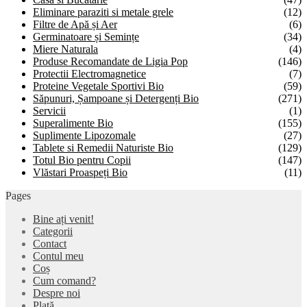
Eliminare paraziti si metale grele
(12)
Filtre de Apă și Aer
(6)
Germinatoare și Semințe
(34)
Miere Naturala
(4)
Produse Recomandate de Ligia Pop
(146)
Protectii Electromagnetice
(7)
Proteine Vegetale Sportivi Bio
(59)
Săpunuri, Șampoane și Detergenți Bio
(271)
Servicii
(1)
Superalimente Bio
(155)
Suplimente Lipozomale
(27)
Tablete si Remedii Naturiste Bio
(129)
Totul Bio pentru Copii
(147)
Vlăstari Proaspeți Bio
(11)
Pages
Bine ați venit!
Categorii
Contact
Contul meu
Coș
Cum comand?
Despre noi
Plată