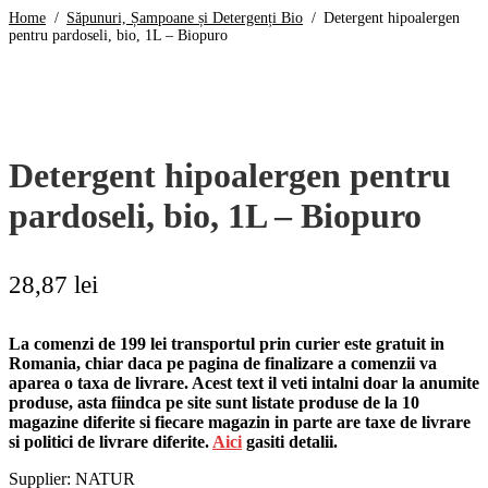
Home
/
Săpunuri, Șampoane și Detergenți Bio
/
Detergent hipoalergen
pentru pardoseli, bio, 1L – Biopuro
Detergent hipoalergen pentru
pardoseli, bio, 1L – Biopuro
28,87
lei
La comenzi de 199 lei transportul prin curier este gratuit in
Romania, chiar daca pe pagina de finalizare a comenzii va
aparea o taxa de livrare. Acest text il veti intalni doar la anumite
produse, asta fiindca pe site sunt listate produse de la 10
magazine diferite si fiecare magazin in parte are taxe de livrare
si politici de livrare diferite.
Aici
gasiti detalii.
Supplier: NATUR