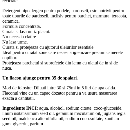
reciclate.
Detergent hipoalergen pentru podele, pardoseli, este potrivit pentru
toate tipurile de pardoseli, inclisiv pentru parchet, marmura, teracota,
ceramica.
Formula concentrata.
Curata si lasa un iz placut.
Nu necesita clatire.
Nu lasa urme.
Curata si protejeaza cu ajutorul uleiurilor esentiale.
Ideal pentru curatat zone care necesita igienizare precum camerele
copiilor.
Protejeaza parchetul si suprefetele din lemn cu uleiul de in si de
nuca.
Un flacon ajunge pentru 35 de spalari.
Mod de folosire: Diluati intre 30 si 75ml in 5 litri de apa calda.
Flaconul vine cu un capac dozator pentru a va usura masurarea
exacta a cantitatii.
Ingrediente INCI:
aqua, alcohol, sodium citrate, coco-glucoside,
linum usitatissimum seed oil, geranium maculatum oil, juglans regia
seed oil, maleleuca alternifolia oil, sodium coco-sulfate, xanthan
gum, glycerin, parfum.