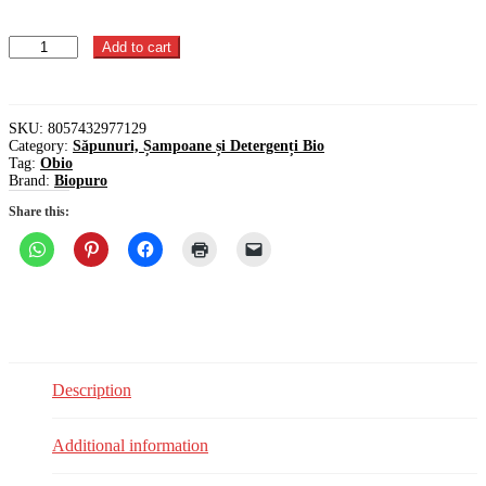
Detergent
Add to cart
hipoalergen
pentru
pardoseli,
bio,
SKU:
8057432977129
1L
Category:
Săpunuri, Șampoane și Detergenți Bio
-
Tag:
Obio
Biopuro
Brand:
Biopuro
quantity
Share this:
Description
Additional information