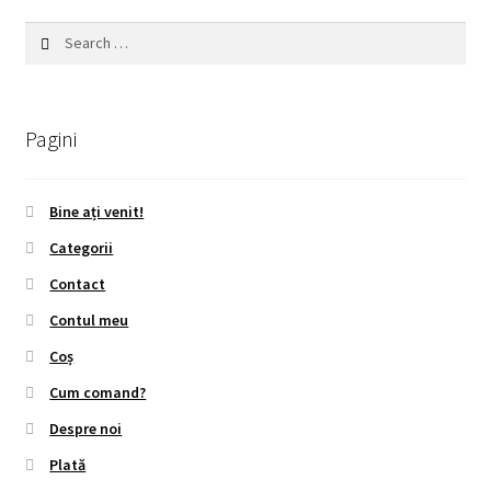
Search
for:
Pagini
Bine ați venit!
Categorii
Contact
Contul meu
Coș
Cum comand?
Despre noi
Plată