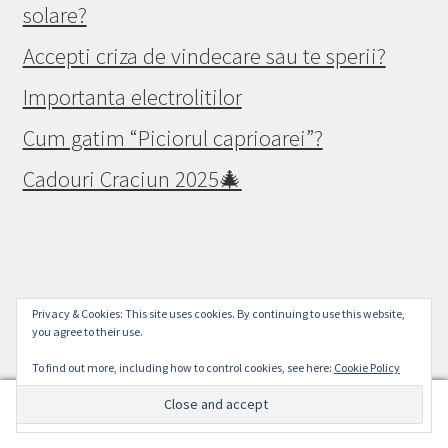
solare?
Accepti criza de vindecare sau te sperii?
Importanta electrolitilor
Cum gatim “Piciorul caprioarei”?
Cadouri Craciun 2025🎄
© Raw Vegan Mall 2026
Privacy & Cookies: This site uses cookies. By continuing to use this website,
you agree to their use.
Politica de confidențialitate
Built with WooCommerce
.
To find out more, including how to control cookies, see here:
Cookie Policy
0
Search
Search