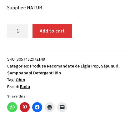
Supplier: NATUR
Detergent
Add to cart
ecologic
lichid
pentru
rufe
SKU:
8057432972148
Categories:
Produse Recomandate de Ligia Pop
,
Săpunuri,
albe
Șampoane și Detergenți Bio
si
Tag:
Obio
colorate,
Brand:
Biolu
portocale,
Share this:
1L
-
Biolu
quantity