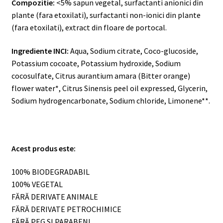
Compozitie:
<5% sapun vegetal, surfactanti anionici din
plante (fara etoxilati), surfactanti non-ionici din plante
(fara etoxilati), extract din floare de portocal.
Ingrediente INCI:
Aqua, Sodium citrate, Coco-glucoside,
Potassium cocoate, Potassium hydroxide, Sodium
cocosulfate, Citrus aurantium amara (Bitter orange)
flower water*, Citrus Sinensis peel oil expressed, Glycerin,
Sodium hydrogencarbonate, Sodium chloride, Limonene**.
Acest pr
odus este:
100% BIODEGRADABIL
100% VEGETAL
FĂRĂ DERIVATE ANIMALE
FĂRĂ DERIVATE PETROCHIMICE
FĂRĂ PEG SI PARABENI