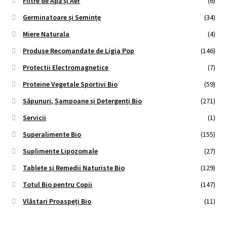
Filtre de Apă și Aer
(6)
Germinatoare și Semințe
(34)
Miere Naturala
(4)
Produse Recomandate de Ligia Pop
(146)
Protectii Electromagnetice
(7)
Proteine Vegetale Sportivi Bio
(59)
Săpunuri, Șampoane și Detergenți Bio
(271)
Servicii
(1)
Superalimente Bio
(155)
Suplimente Lipozomale
(27)
Tablete si Remedii Naturiste Bio
(129)
Totul Bio pentru Copii
(147)
Vlăstari Proaspeți Bio
(11)