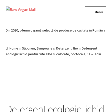
Skip
Skip
Menu
to
to
navigation
content
Acasă
Din 2010, oferim o gamă selectă de produse de calitate în România
Produse de vânzare
Home
Săpunuri, Șampoane și Detergenți Bio
Detergent
Categorii
ecologic lichid pentru rufe albe si colorate, portocale, 1L – Biolu
Recomandari
Contul meu
Plată
Coș
Detergent ecologic lichid