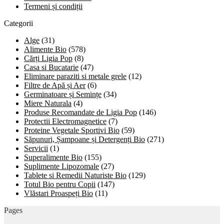
Termeni și condiții
Categorii
Alge
(31)
Alimente Bio
(578)
Cărți Ligia Pop
(8)
Casa si Bucatarie
(47)
Eliminare paraziti si metale grele
(12)
Filtre de Apă și Aer
(6)
Germinatoare și Semințe
(34)
Miere Naturala
(4)
Produse Recomandate de Ligia Pop
(146)
Protectii Electromagnetice
(7)
Proteine Vegetale Sportivi Bio
(59)
Săpunuri, Șampoane și Detergenți Bio
(271)
Servicii
(1)
Superalimente Bio
(155)
Suplimente Lipozomale
(27)
Tablete si Remedii Naturiste Bio
(129)
Totul Bio pentru Copii
(147)
Vlăstari Proaspeți Bio
(11)
Pages