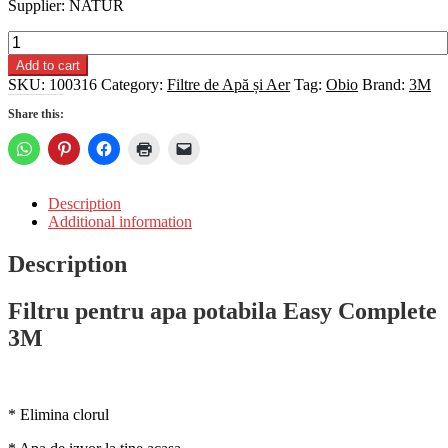
Supplier: NATUR
Filtru
pentru
Add to cart
apa
SKU:
100316
Category:
Filtre de Apă și Aer
Tag:
Obio
Brand:
3M
potabila
Easy
Share this:
Complete
3M
quantity
Description
Additional information
Description
Filtru pentru apa potabila Easy Complete
3M
* Elimina clorul