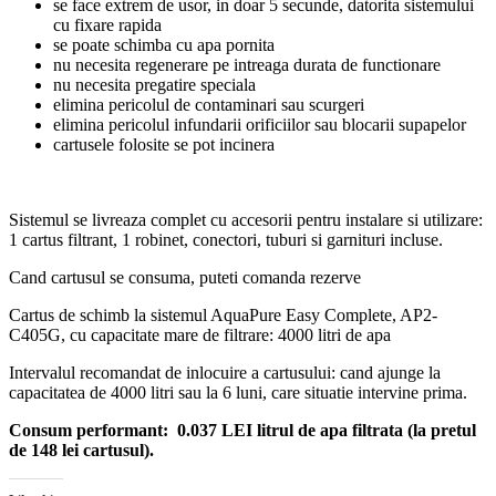
se face extrem de usor, in doar 5 secunde, datorita sistemului
cu fixare rapida
se poate schimba cu apa pornita
nu necesita regenerare pe intreaga durata de functionare
nu necesita pregatire speciala
elimina pericolul de contaminari sau scurgeri
elimina pericolul infundarii orificiilor sau blocarii supapelor
cartusele folosite se pot incinera
Sistemul se livreaza complet cu accesorii pentru instalare si utilizare:
1 cartus filtrant, 1 robinet, conectori, tuburi si garnituri incluse.
Cand cartusul se consuma, puteti comanda rezerve
Cartus de schimb la sistemul AquaPure Easy Complete, AP2-
C405G, cu capacitate mare de filtrare: 4000 litri de apa
Intervalul recomandat de inlocuire a cartusului: cand ajunge la
capacitatea de 4000 litri sau la 6 luni, care situatie intervine prima.
Consum performant: 0.037 LEI litrul de apa filtrata (la pretul
de 148 lei cartusul).