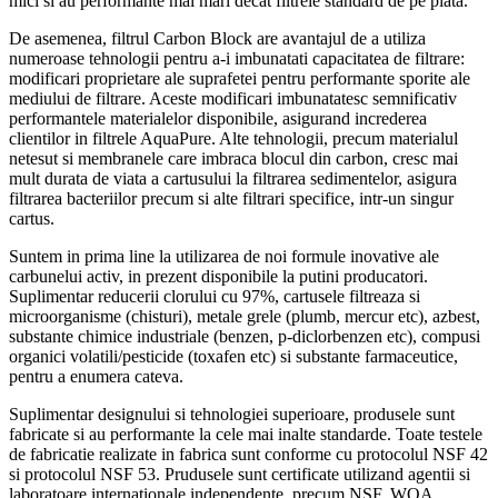
mici si au performante mai mari decat filtrele standard de pe piata.
De asemenea, filtrul Carbon Block are avantajul de a utiliza
numeroase tehnologii pentru a-i imbunatati capacitatea de filtrare:
modificari proprietare ale suprafetei pentru performante sporite ale
mediului de filtrare. Aceste modificari imbunatatesc semnificativ
performantele materialelor disponibile, asigurand increderea
clientilor in filtrele AquaPure. Alte tehnologii, precum materialul
netesut si membranele care imbraca blocul din carbon, cresc mai
mult durata de viata a cartusului la filtrarea sedimentelor, asigura
filtrarea bacteriilor precum si alte filtrari specifice, intr-un singur
cartus.
Suntem in prima line la utilizarea de noi formule inovative ale
carbunelui activ, in prezent disponibile la putini producatori.
Suplimentar reducerii clorului cu 97%, cartusele filtreaza si
microorganisme (chisturi), metale grele (plumb, mercur etc), azbest,
substante chimice industriale (benzen, p-diclorbenzen etc), compusi
organici volatili/pesticide (toxafen etc) si substante farmaceutice,
pentru a enumera cateva.
Suplimentar designului si tehnologiei superioare, produsele sunt
fabricate si au performante la cele mai inalte standarde. Toate testele
de fabricatie realizate in fabrica sunt conforme cu protocolul NSF 42
si protocolul NSF 53. Prudusele sunt certificate utilizand agentii si
laboratoare internationale independente, precum NSF, WQA,