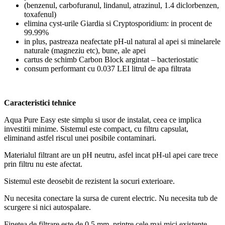
(benzenul, carbofuranul, lindanul, atrazinul, 1.4 diclorbenzen,
toxafenul)
elimina cyst-urile Giardia si Cryptosporidium: in procent de
99.99%
in plus, pastreaza neafectate pH-ul natural al apei si minelarele
naturale (magneziu etc), bune, ale apei
cartus de schimb Carbon Block argintat – bacteriostatic
consum performant cu 0.037 LEI litrul de apa filtrata
Caracteristici tehnice
Aqua Pure Easy este simplu si usor de instalat, ceea ce implica
investitii minime. Sistemul este compact, cu filtru capsulat,
eliminand astfel riscul unei posibile contaminari.
Materialul filtrant are un pH neutru, asfel incat pH-ul apei care trece
prin filtru nu este afectat.
Sistemul este deosebit de rezistent la socuri exterioare.
Nu necesita conectare la sursa de curent electric. Nu necesita tub de
scurgere si nici autospalare.
Finetea de filtrare este de 0.5 mm, printre cele mai mici existente.