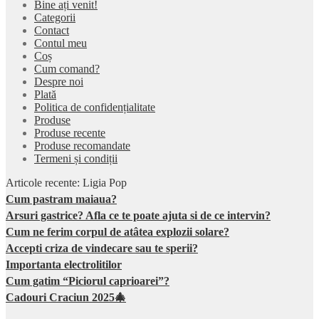
Bine ați venit!
Categorii
Contact
Contul meu
Coș
Cum comand?
Despre noi
Plată
Politica de confidențialitate
Produse
Produse recente
Produse recomandate
Termeni și condiții
Articole recente: Ligia Pop
Cum pastram maiaua?
Arsuri gastrice? Afla ce te poate ajuta si de ce intervin?
Cum ne ferim corpul de atâtea explozii solare?
Accepti criza de vindecare sau te sperii?
Importanta electrolitilor
Cum gatim “Piciorul caprioarei”?
Cadouri Craciun 2025🎄