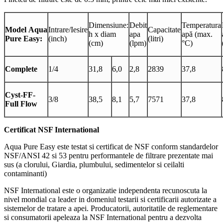
Dimensiune:
Debit
Temperatura
Model Aqua
Intrare/Iesire
Capacitate
h x diam
apa
apă (max.
Pure Easy:
(inch)
(litri)
(cm)
(lpm)
°C)
Complete
1/4
31,8
6,0
2,8
2839
37,8
Cyst-FF-
3/8
38,5
8,1
5,7
7571
37,8
Full Flow
Certificat NSF International
Aqua Pure Easy este testat si certificat de NSF conform standardelor
NSF/ANSI 42 si 53 pentru performantele de filtrare prezentate mai
sus (a clorului, Giardia, plumbului, sedimentelor si ceilalti
contaminanti)
NSF International este o organizatie independenta recunoscuta la
nivel mondial ca leader in domeniul testarii si certificarii autorizate a
sistemelor de tratare a apei. Producatorii, autoritatile de reglementare
si consumatorii apeleaza la NSF International pentru a dezvolta