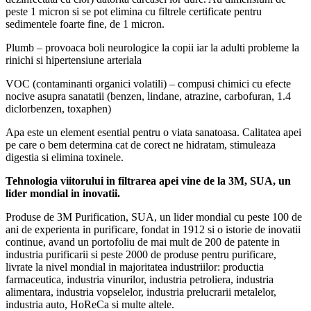
peste 1 micron si se pot elimina cu filtrele certificate pentru
sedimentele foarte fine, de 1 micron.
Plumb – provoaca boli neurologice la copii iar la adulti probleme la
rinichi si hipertensiune arteriala
VOC (contaminanti organici volatili) – compusi chimici cu efecte
nocive asupra sanatatii (benzen, lindane, atrazine, carbofuran, 1.4
diclorbenzen, toxaphen)
Apa este un element esential pentru o viata sanatoasa. Calitatea apei
pe care o bem determina cat de corect ne hidratam, stimuleaza
digestia si elimina toxinele.
Tehnologia viitorului in filtrarea apei vine de la 3M, SUA, un
lider mondial in inovatii.
Produse de 3M Purification, SUA, un lider mondial cu peste 100 de
ani de experienta in purificare, fondat in 1912 si o istorie de inovatii
continue, avand un portofoliu de mai mult de 200 de patente in
industria purificarii si peste 2000 de produse pentru purificare,
livrate la nivel mondial in majoritatea industriilor: productia
farmaceutica, industria vinurilor, industria petroliera, industria
alimentara, industria vopselelor, industria prelucrarii metalelor,
industria auto, HoReCa si multe altele.