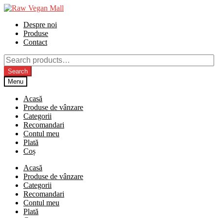
Skip
Skip
to
to
Despre noi
navigation
content
Produse
Contact
Search
for:
Search
Menu
Acasă
Produse de vânzare
Categorii
Recomandari
Contul meu
Plată
Coș
Acasă
Produse de vânzare
Categorii
Recomandari
Contul meu
Plată