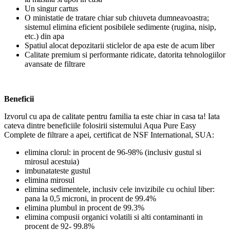
Un singur cartus
O ministatie de tratare chiar sub chiuveta dumneavoastra;
sistemul elimina eficient posibilele sedimente (rugina, nisip,
etc.) din apa
Spatiul alocat depozitarii sticlelor de apa este de acum liber
Calitate premium si performante ridicate, datorita tehnologiilor
avansate de filtrare
Beneficii
Izvorul cu apa de calitate pentru familia ta este chiar in casa ta! Iata
cateva dintre beneficiile folosirii sistemului Aqua Pure Easy
Complete de filtrare a apei, certificat de NSF International, SUA:
elimina clorul: in procent de 96-98% (inclusiv gustul si
mirosul acestuia)
imbunatateste gustul
elimina mirosul
elimina sedimentele, inclusiv cele invizibile cu ochiul liber:
pana la 0,5 microni, in procent de 99.4%
elimina plumbul in procent de 99.3%
elimina compusii organici volatili si alti contaminanti in
procent de 92- 99.8%