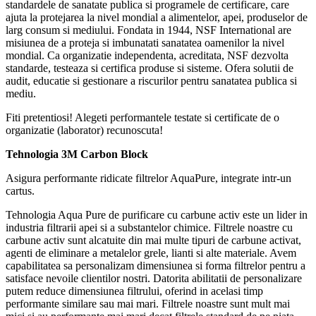
standardele de sanatate publica si programele de certificare, care
ajuta la protejarea la nivel mondial a alimentelor, apei, produselor de
larg consum si mediului. Fondata in 1944, NSF International are
misiunea de a proteja si imbunatati sanatatea oamenilor la nivel
mondial. Ca organizatie independenta, acreditata, NSF dezvolta
standarde, testeaza si certifica produse si sisteme. Ofera solutii de
audit, educatie si gestionare a riscurilor pentru sanatatea publica si
mediu.
Fiti pretentiosi! Alegeti performantele testate si certificate de o
organizatie (laborator) recunoscuta!
Tehnologia 3M Carbon Block
Asigura performante ridicate filtrelor AquaPure, integrate intr-un
cartus.
Tehnologia Aqua Pure de purificare cu carbune activ este un lider in
industria filtrarii apei si a substantelor chimice. Filtrele noastre cu
carbune activ sunt alcatuite din mai multe tipuri de carbune activat,
agenti de eliminare a metalelor grele, lianti si alte materiale. Avem
capabilitatea sa personalizam dimensiunea si forma filtrelor pentru a
satisface nevoile clientilor nostri. Datorita abilitatii de personalizare
putem reduce dimensiunea filtrului, oferind in acelasi timp
performante similare sau mai mari. Filtrele noastre sunt mult mai