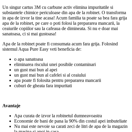
Un singur cartus 3M cu carbune activ elimina impuritatile si
substantele chimice periculoase din apa de la robinet. O transforma
in apa de izvor la tine acasa! Acum familia ta poate sa bea fara grija
apa de la robinet, pe care o poti folosi la prepararea mancarii, la
ceaiurile copiilor sau la cafeaua de dimineata. Si nu e doar mai
sanatoasa, ci si mai gustoasa!
Apa de la robinet poate fi consumata acum fara grija. Folosind
sistemul Aqua Pure Easy veti beneficia de:
o apa sanatoasa
eliminarea riscului unei posibile contaminari
un gust mai bun al apei
un gust mai bun al cafelei si al ceaiului
apa poate fi folosita pentru prepararea mancarii
cuburi de gheata fara impuritati
Avantaje
Apa curata de izvor la robinetul dumneavoastra
Economie de bani de pana la 90% din costul apei imbuteliate
Nu mai este nevoie sa carati zeci de litri de apa de la magazin
la masina si apoi in casa