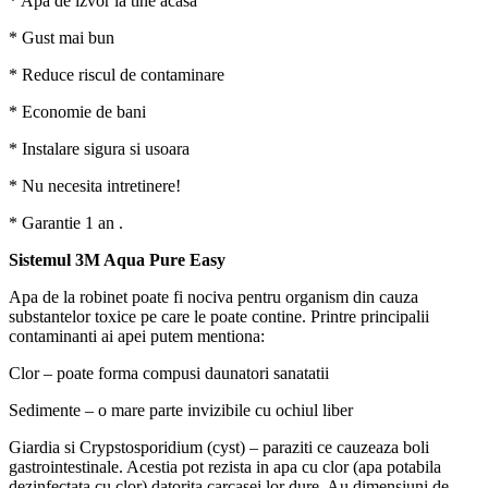
* Apa de izvor la tine acasa
* Gust mai bun
* Reduce riscul de contaminare
* Economie de bani
* Instalare sigura si usoara
* Nu necesita intretinere!
* Garantie 1 an .
Sistemul 3M Aqua Pure Easy
Apa de la robinet poate fi nociva pentru organism din cauza
substantelor toxice pe care le poate contine. Printre principalii
contaminanti ai apei putem mentiona:
Clor – poate forma compusi daunatori sanatatii
Sedimente – o mare parte invizibile cu ochiul liber
Giardia si Crypstosporidium (cyst) – paraziti ce cauzeaza boli
gastrointestinale. Acestia pot rezista in apa cu clor (apa potabila
dezinfectata cu clor) datorita carcasei lor dure. Au dimensiuni de