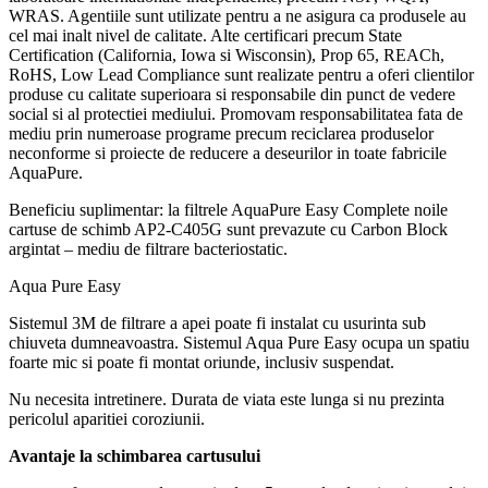
WRAS. Agentiile sunt utilizate pentru a ne asigura ca produsele au
cel mai inalt nivel de calitate. Alte certificari precum State
Certification (California, Iowa si Wisconsin), Prop 65, REACh,
RoHS, Low Lead Compliance sunt realizate pentru a oferi clientilor
produse cu calitate superioara si responsabile din punct de vedere
social si al protectiei mediului. Promovam responsabilitatea fata de
mediu prin numeroase programe precum reciclarea produselor
neconforme si proiecte de reducere a deseurilor in toate fabricile
AquaPure.
Beneficiu suplimentar: la filtrele AquaPure Easy Complete noile
cartuse de schimb AP2-C405G sunt prevazute cu Carbon Block
argintat – mediu de filtrare bacteriostatic.
Aqua Pure Easy
Sistemul 3M de filtrare a apei poate fi instalat cu usurinta sub
chiuveta dumneavoastra. Sistemul Aqua Pure Easy ocupa un spatiu
foarte mic si poate fi montat oriunde, inclusiv suspendat.
Nu necesita intretinere. Durata de viata este lunga si nu prezinta
pericolul aparitiei coroziunii.
Avantaje la schimbarea cartusului