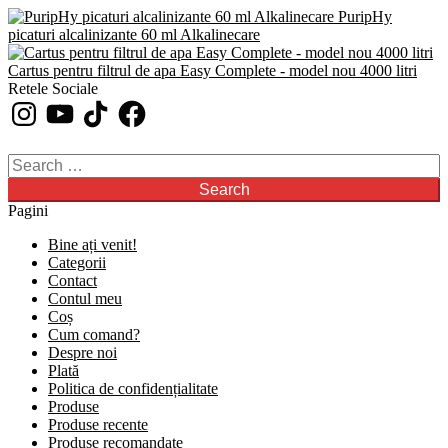
PuripHy
picaturi alcalinizante 60 ml Alkalinecare
Cartus pentru filtrul de apa Easy Complete - model nou 4000 litri
Retele Sociale
Instagram
YouTube
TikTok
Facebook
Search
for:
Pagini
Bine ați venit!
Categorii
Contact
Contul meu
Coș
Cum comand?
Despre noi
Plată
Politica de confidențialitate
Produse
Produse recente
Produse recomandate