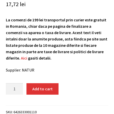
17,72
lei
La comenzi de 199 lei transportul prin curier este gratuit
in Romania, chiar daca pe pagina de finalizare a
comenzii va aparea o taxa de livrare. Acest text il veti
intalni doar la anumite produse, asta fiindca pe site sunt
listate produse de la 10 magazine diferite si fiecare
magazin in parte are taxe de livrare si politici de livrare
diferite.
Aici
gasiti detalii.
Supplier: NATUR
Fulgi
Add to cart
de
ovaz
mari
bio,
SKU:
6426333001110