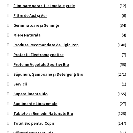
Eliminare paraziti si metale grele
(12)
Filtre de Apă și Aer
(6)
Germinatoare și Semințe
(34)
Miere Naturala
(4)
Produse Recomandate de Ligia Pop
(146)
Protectii Electromagnetice
(7)
Proteine Vegetale Sportivi Bio
(59)
Săpunuri, Șampoane și Detergenți Bio
(271)
Servicii
(1)
Superalimente Bio
(155)
Suplimente Lipozomale
(27)
Tablete si Remedii Naturiste Bio
(129)
Totul Bio pentru Copii
(147)
Vlăstari Proaspeți Bio
(11)