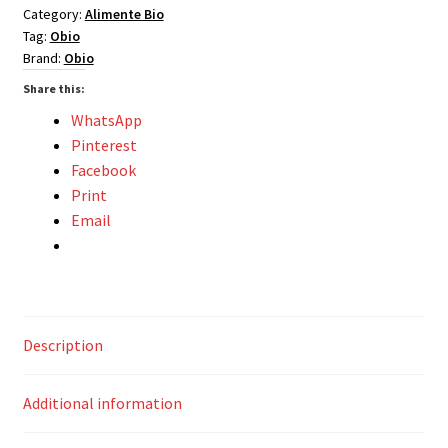
Category:
Alimente Bio
500g
Tag:
Obio
-
Brand:
Obio
Obio
quantity
Share this:
WhatsApp
Pinterest
Facebook
Print
Email
Description
Additional information