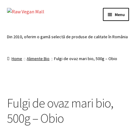
Skip
Skip
Menu
to
to
navigation
content
Acasă
Din 2010, oferim o gamă selectă de produse de calitate în România
Produse de vânzare
Home
Alimente Bio
Fulgi de ovaz mari bio, 500g – Obio
Categorii
Recomandari
Contul meu
Fulgi de ovaz mari bio,
Plată
500g – Obio
Coș