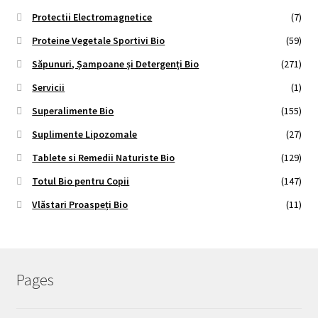
Protectii Electromagnetice
(7)
Proteine Vegetale Sportivi Bio
(59)
Săpunuri, Șampoane și Detergenți Bio
(271)
Servicii
(1)
Superalimente Bio
(155)
Suplimente Lipozomale
(27)
Tablete si Remedii Naturiste Bio
(129)
Totul Bio pentru Copii
(147)
Vlăstari Proaspeți Bio
(11)
Pages