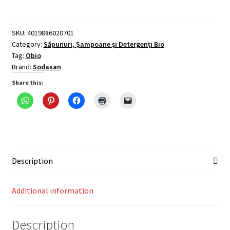
bio
de
curatare
SKU:
4019886020701
Category:
Săpunuri, Șampoane și Detergenți Bio
a
Tag:
Obio
toaletei
Brand:
Sodasan
750ml
Sodasan
Share this:
quantity
Description
Additional information
Description