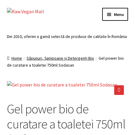
Skip
Skip
Menu
to
to
navigation
content
Acasă
Din 2010, oferim o gamă selectă de produse de calitate în România
Produse de vânzare
Home
Săpunuri, Șampoane și Detergenți Bio
Gel power bio
Categorii
de curatare a toaletei 750ml Sodasan
Recomandari
Contul meu
🔍
Gel power bio de
Plată
curatare a toaletei 750ml
Coș