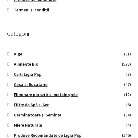
Termeni și condiții
Categorii
Alge
(31)
Alimente Bio
(578)
Cărți Ligia Pop
(8)
Casa si Bucatarie
(47)
Eliminare paraziti si metale grele
(12)
Filtre de Apă și Aer
(6)
Germinatoare și Semințe
(34)
Miere Naturala
(4)
Produse Recomandate de Ligia Pop
(146)