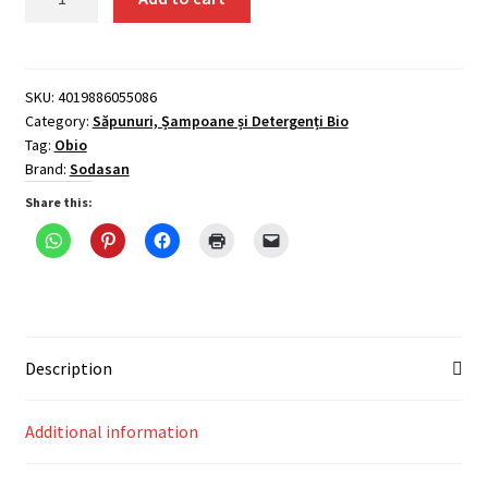
Bio
Si
Pt
Pete
SKU:
4019886055086
Category:
Săpunuri, Șampoane și Detergenți Bio
Pe
Tag:
Obio
Baza
Brand:
Sodasan
De
Oxigen
Share this:
500
Gr
Sodasan
(punga)
quantity
Description
Additional information