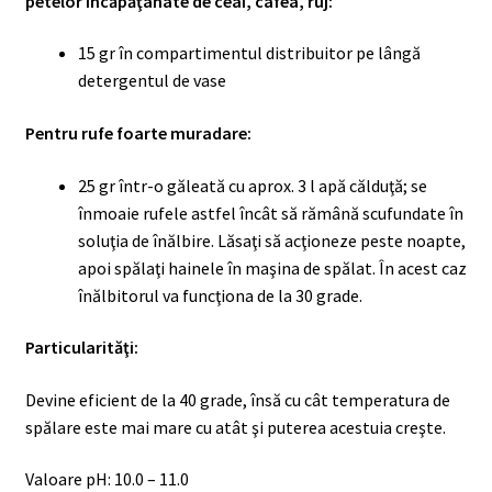
petelor încăpăţânate de ceai, cafea, ruj:
15 gr în compartimentul distribuitor pe lângă
detergentul de vase
Pentru rufe foarte muradare:
25 gr într-o găleată cu aprox. 3 l apă călduţă; se
înmoaie rufele astfel încât să rămână scufundate în
soluţia de înălbire. Lăsaţi să acţioneze peste noapte,
apoi spălaţi hainele în maşina de spălat. În acest caz
înălbitorul va funcţiona de la 30 grade.
Particularităţi:
Devine eficient de la 40 grade, însă cu cât temperatura de
spălare este mai mare cu atât şi puterea acestuia creşte.
Valoare pH: 10.0 – 11.0