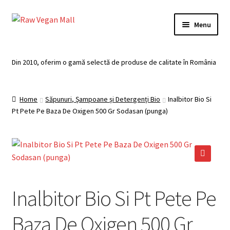
Skip
Skip
Menu
to
to
navigation
content
Acasă
Din 2010, oferim o gamă selectă de produse de calitate în România
Produse de vânzare
Home
Săpunuri, Șampoane și Detergenți Bio
Inalbitor Bio Si
Categorii
Pt Pete Pe Baza De Oxigen 500 Gr Sodasan (punga)
Recomandari
Contul meu
🔍
Plată
Inalbitor Bio Si Pt Pete Pe
Coș
Baza De Oxigen 500 Gr