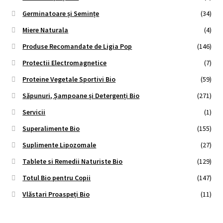
Germinatoare și Semințe
(34)
Miere Naturala
(4)
Produse Recomandate de Ligia Pop
(146)
Protectii Electromagnetice
(7)
Proteine Vegetale Sportivi Bio
(59)
Săpunuri, Șampoane și Detergenți Bio
(271)
Servicii
(1)
Superalimente Bio
(155)
Suplimente Lipozomale
(27)
Tablete si Remedii Naturiste Bio
(129)
Totul Bio pentru Copii
(147)
Vlăstari Proaspeți Bio
(11)