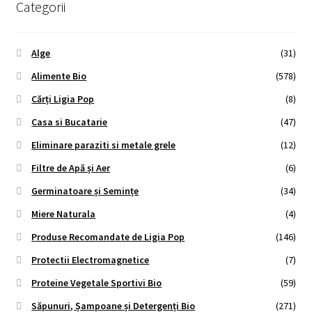
Categorii
Alge
(31)
Alimente Bio
(578)
Cărți Ligia Pop
(8)
Casa si Bucatarie
(47)
Eliminare paraziti si metale grele
(12)
Filtre de Apă și Aer
(6)
Germinatoare și Semințe
(34)
Miere Naturala
(4)
Produse Recomandate de Ligia Pop
(146)
Protectii Electromagnetice
(7)
Proteine Vegetale Sportivi Bio
(59)
Săpunuri, Șampoane și Detergenți Bio
(271)