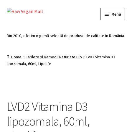
Skip
Skip
Menu
to
to
navigation
content
Acasă
Din 2010, oferim o gamă selectă de produse de calitate în România
Produse de vânzare
Home
Tablete si Remedii Naturiste Bio
LVD2 Vitamina D3
Categorii
lipozomala, 60ml, Lipolife
Recomandari
Contul meu
LVD2 Vitamina D3
Plată
lipozomala, 60ml,
Coș