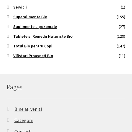
Servicii
(1)
Superalimente Bio
(155)
Suplimente Lipozomale
(27)
Tablete si Remedii Naturiste Bio
(129)
Totul Bio pentru Copii
(147)
Vlăstari Proaspeți Bio
(11)
Pages
Bine ați venit!
Categorii
Contact