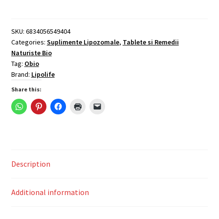
D3
lipozomala,
60ml,
SKU:
6834056549404
Categories:
Suplimente Lipozomale
,
Tablete si Remedii
Lipolife
Naturiste Bio
quantity
Tag:
Obio
Brand:
Lipolife
Share this:
Description
Additional information