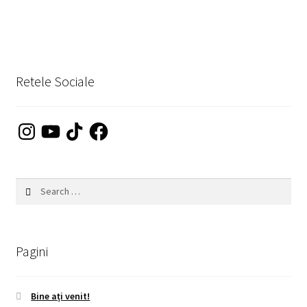
Retele Sociale
Instagram
YouTube
TikTok
Facebook
Search
for:
Pagini
Bine ați venit!