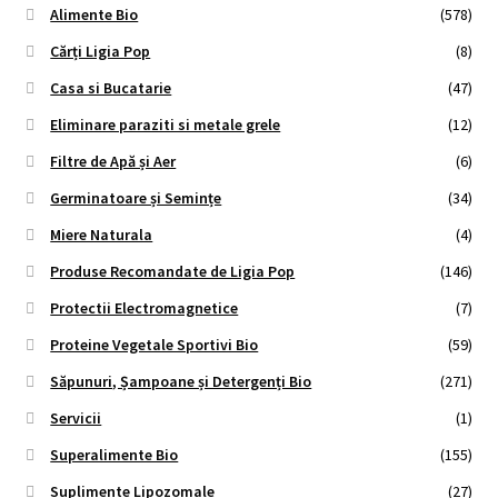
Alimente Bio
(578)
Cărți Ligia Pop
(8)
Casa si Bucatarie
(47)
Eliminare paraziti si metale grele
(12)
Filtre de Apă și Aer
(6)
Germinatoare și Semințe
(34)
Miere Naturala
(4)
Produse Recomandate de Ligia Pop
(146)
Protectii Electromagnetice
(7)
Proteine Vegetale Sportivi Bio
(59)
Săpunuri, Șampoane și Detergenți Bio
(271)
Servicii
(1)
Superalimente Bio
(155)
Suplimente Lipozomale
(27)