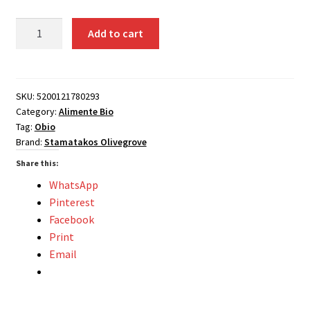
Masline
Add to cart
kalamata
vidate
cu
continut
SKU:
5200121780293
Category:
Alimente Bio
redus
Tag:
Obio
de
Brand:
Stamatakos Olivegrove
sare,
bio,
Share this:
500g,
WhatsApp
Stamatakos
Pinterest
Olivegrove
Facebook
quantity
Print
Email