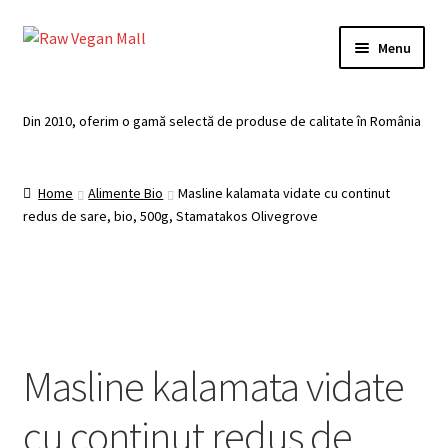
Skip
Skip
Menu
to
to
navigation
content
Acasă
Din 2010, oferim o gamă selectă de produse de calitate în România
Produse de vânzare
Home
Alimente Bio
Masline kalamata vidate cu continut
Categorii
redus de sare, bio, 500g, Stamatakos Olivegrove
Recomandari
Contul meu
Plată
Masline kalamata vidate
Coș
cu continut redus de