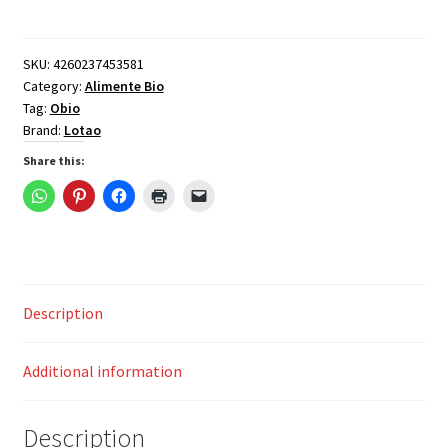
cu
legume
si
SKU:
4260237453581
Category:
Alimente Bio
curry
Tag:
Obio
verde,
Brand:
Lotao
bio,
220g,
Share this:
Lotao
quantity
Description
Additional information
Description