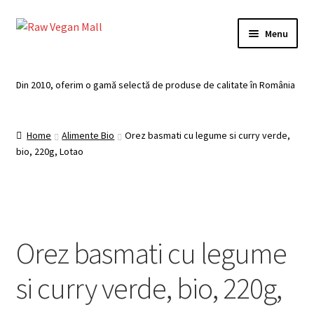
Skip
Skip
Menu
to
to
navigation
content
Acasă
Din 2010, oferim o gamă selectă de produse de calitate în România
Produse de vânzare
Home
Alimente Bio
Orez basmati cu legume si curry verde,
Categorii
bio, 220g, Lotao
Recomandari
Contul meu
Orez basmati cu legume
Plată
si curry verde, bio, 220g,
Coș