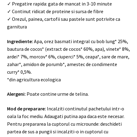
✓ Pregatire rapida: gata de mancat in 3-10 minute
✓ Continut ridicat de proteine si sursa de fibre
✓ Orezul, painea, cartofii sau pastele sunt potrivite ca
garnitura
Ingrediente:
Apa, orez basmati integral cu bob lung* 25%,
bautura de cocos* (extract de cocos* 60%, apa), vinete* 8%,
ardei* 7%, morcov* 6%, ciuperci* 5%, ceapa*, sare de mare,
zahar*, amidon de porumb*, amestec de condimente
curry* 0,5%.
*din agricultura ecologica
Alergeni:
Poate contine urme de telina.
Mod de preparare:
Incalziti continutul pachetului intr-o
oala la foc mediu. Adaugati putina apa daca este necesar.
Pentru prepararea la cuptorul cu microunde: deschideti
partea de sus a pungii si incalziti-o in cuptorul cu