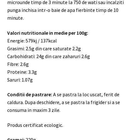
microunde timp de 3 minute la 750 de wati sau incalziti
punga inchisa intr-o baie de apa fierbinte timp de 10
minute.
Valori nutritionale in medie per 100g
:
Energie: 579kj / 137kcal
Grasimi: 2.5g din care saturate 2.2g
Carbohidrati: 24g din care zaharuri 2.6g
Fibre: 2.6g
Proteine: 3.3g
Saruri: 1.07g
Conditii de pastrare:
A se pastra la loc uscat, ferit de
caldura. Dupa deschidere, a se pastra la frigider si a se
consuma in maxim 3 zile.
Produs certificat ecologic.
Gramaj:
220
g