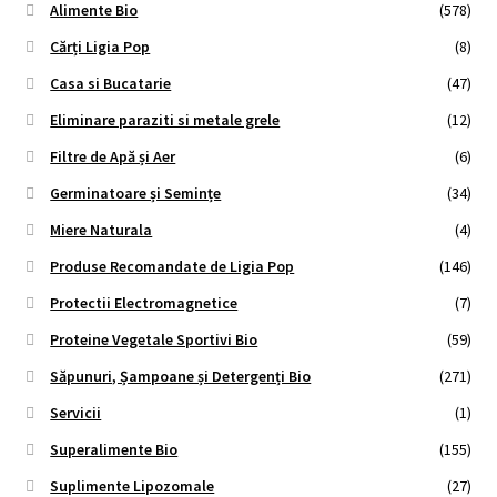
Alimente Bio
(578)
Cărți Ligia Pop
(8)
Casa si Bucatarie
(47)
Eliminare paraziti si metale grele
(12)
Filtre de Apă și Aer
(6)
Germinatoare și Semințe
(34)
Miere Naturala
(4)
Produse Recomandate de Ligia Pop
(146)
Protectii Electromagnetice
(7)
Proteine Vegetale Sportivi Bio
(59)
Săpunuri, Șampoane și Detergenți Bio
(271)
Servicii
(1)
Superalimente Bio
(155)
Suplimente Lipozomale
(27)