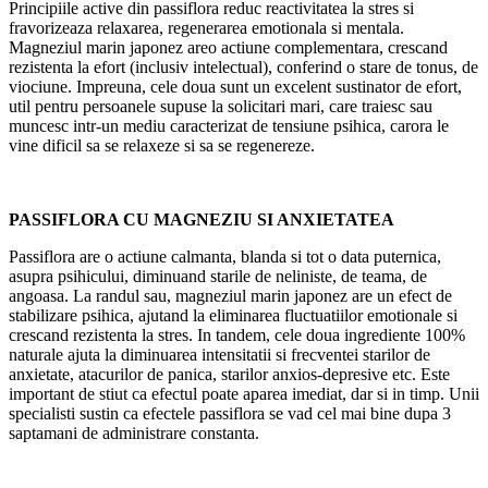
Principiile active din passiflora reduc reactivitatea la stres si
fravorizeaza relaxarea, regenerarea emotionala si mentala.
Magneziul marin japonez areo actiune complementara, crescand
rezistenta la efort (inclusiv intelectual), conferind o stare de tonus, de
viociune. Impreuna, cele doua sunt un excelent sustinator de efort,
util pentru persoanele supuse la solicitari mari, care traiesc sau
muncesc intr-un mediu caracterizat de tensiune psihica, carora le
vine dificil sa se relaxeze si sa se regenereze.
PASSIFLORA CU MAGNEZIU SI ANXIETATEA
Passiflora are o actiune calmanta, blanda si tot o data puternica,
asupra psihicului, diminuand starile de neliniste, de teama, de
angoasa. La randul sau, magneziul marin japonez are un efect de
stabilizare psihica, ajutand la eliminarea fluctuatiilor emotionale si
crescand rezistenta la stres. In tandem, cele doua ingrediente 100%
naturale ajuta la diminuarea intensitatii si frecventei starilor de
anxietate, atacurilor de panica, starilor anxios-depresive etc. Este
important de stiut ca efectul poate aparea imediat, dar si in timp. Unii
specialisti sustin ca efectele passiflora se vad cel mai bine dupa 3
saptamani de administrare constanta.