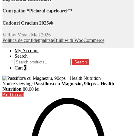
Cum gatim “Piciorul caprioarei”?
Cadouri Craciun 2025🎄
© Raw Vegan Mall 2026
Politica de confidențialitate
Built with WooCommerce
.
My Account
Search
Search
Search
for:
Cart
0
You're viewing:
Passiflora cu Magneziu, 90cps – Health
Nutrition
80,00
lei
Add to cart