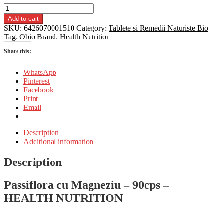
Passiflora
cu
Add to cart
Magneziu,
SKU:
6426070001510
Category:
Tablete si Remedii Naturiste Bio
90cps
Tag:
Obio
Brand:
Health Nutrition
-
Health
Share this:
Nutrition
quantity
WhatsApp
Pinterest
Facebook
Print
Email
Description
Additional information
Description
Passiflora cu Magneziu – 90cps
–
HEALTH NUTRITION