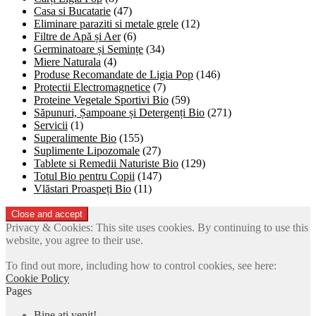
Casa si Bucatarie
(47)
Eliminare paraziti si metale grele
(12)
Filtre de Apă și Aer
(6)
Germinatoare și Semințe
(34)
Miere Naturala
(4)
Produse Recomandate de Ligia Pop
(146)
Protectii Electromagnetice
(7)
Proteine Vegetale Sportivi Bio
(59)
Săpunuri, Șampoane și Detergenți Bio
(271)
Servicii
(1)
Superalimente Bio
(155)
Suplimente Lipozomale
(27)
Tablete si Remedii Naturiste Bio
(129)
Totul Bio pentru Copii
(147)
Vlăstari Proaspeți Bio
(11)
Privacy & Cookies: This site uses cookies. By continuing to use this
website, you agree to their use.
To find out more, including how to control cookies, see here:
Cookie Policy
Pages
Bine ați venit!