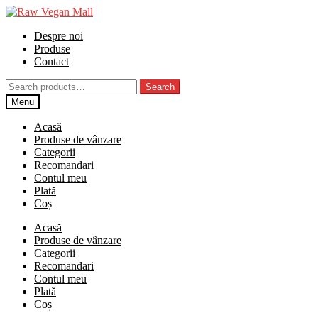
Skip
Skip
to
to
Despre noi
navigation
content
Produse
Contact
Search
Search
for:
Menu
Acasă
Produse de vânzare
Categorii
Recomandari
Contul meu
Plată
Coș
Acasă
Produse de vânzare
Categorii
Recomandari
Contul meu
Plată
Coș