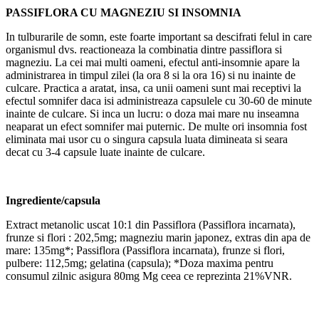
PASSIFLORA CU MAGNEZIU SI INSOMNIA
In tulburarile de somn, este foarte important sa descifrati felul in care
organismul dvs. reactioneaza la combinatia dintre passiflora si
magneziu. La cei mai multi oameni, efectul anti-insomnie apare la
administrarea in timpul zilei (la ora 8 si la ora 16) si nu inainte de
culcare. Practica a aratat, insa, ca unii oameni sunt mai receptivi la
efectul somnifer daca isi administreaza capsulele cu 30-60 de minute
inainte de culcare. Si inca un lucru: o doza mai mare nu inseamna
neaparat un efect somnifer mai puternic. De multe ori insomnia fost
eliminata mai usor cu o singura capsula luata dimineata si seara
decat cu 3-4 capsule luate inainte de culcare.
Ingrediente/capsula
Extract metanolic uscat 10:1 din Passiflora (Passiflora incarnata),
frunze si flori : 202,5mg; magneziu marin japonez, extras din apa de
mare: 135mg*; Passiflora (Passiflora incarnata), frunze si flori,
pulbere: 112,5mg; gelatina (capsula); *Doza maxima pentru
consumul zilnic asigura 80mg Mg ceea ce reprezinta 21%VNR.