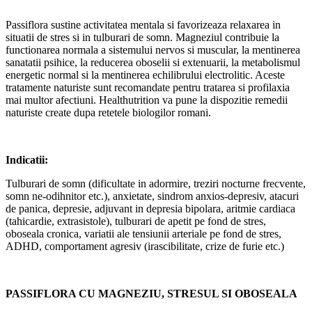
Passiflora sustine activitatea mentala si favorizeaza relaxarea in
situatii de stres si in tulburari de somn. Magneziul contribuie la
functionarea normala a sistemului nervos si muscular, la mentinerea
sanatatii psihice, la reducerea oboselii si extenuarii, la metabolismul
energetic normal si la mentinerea echilibrului electrolitic. Aceste
tratamente naturiste sunt recomandate pentru tratarea si profilaxia
mai multor afectiuni. Healthutrition va pune la dispozitie remedii
naturiste create dupa retetele biologilor romani.
Indicatii:
Tulburari de somn (dificultate in adormire, treziri nocturne frecvente,
somn ne-odihnitor etc.), anxietate, sindrom anxios-depresiv, atacuri
de panica, depresie, adjuvant in depresia bipolara, aritmie cardiaca
(tahicardie, extrasistole), tulburari de apetit pe fond de stres,
oboseala cronica, variatii ale tensiunii arteriale pe fond de stres,
ADHD, comportament agresiv (irascibilitate, crize de furie etc.)
PASSIFLORA CU MAGNEZIU, STRESUL SI OBOSEALA