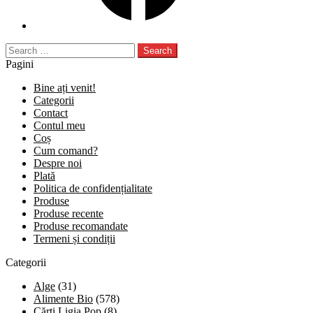
Search
for:
Pagini
Bine ați venit!
Categorii
Contact
Contul meu
Coș
Cum comand?
Despre noi
Plată
Politica de confidențialitate
Produse
Produse recente
Produse recomandate
Termeni și condiții
Categorii
Alge
(31)
Alimente Bio
(578)
Cărți Ligia Pop
(8)