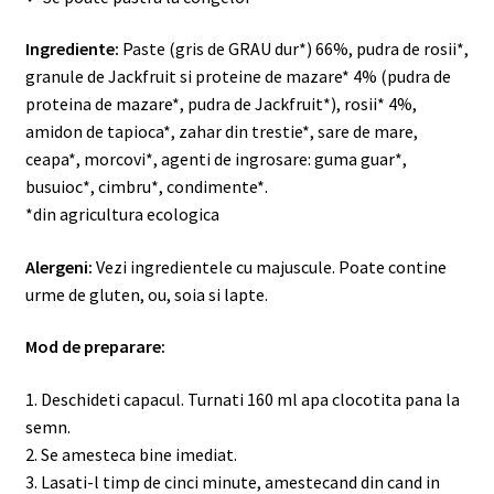
Ingrediente:
Paste (gris de GRAU dur*) 66%, pudra de rosii*,
granule de Jackfruit si proteine de mazare* 4% (pudra de
proteina de mazare*, pudra de Jackfruit*
), rosii* 4%,
amidon de tapioca*, zahar din trestie*, sare de mare,
ceapa*, morcovi*, agenti de ingrosare: guma guar*,
busuioc*, cimbru*, condimente*.
*din agricultura ecologica
Alergeni:
Vezi ingredientele cu majuscule.
Poate contine
urme de gluten, ou, soia si lapte.
Mod de preparare:
1. Deschideti capacul. Turnati 160 ml apa clocotita pana la
semn.
2. Se amesteca bine imediat.
3. Lasati-l timp de cinci minute, amestecand din cand in