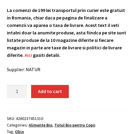
La comenzi de 199 lei transportul prin curier este gratuit
in Romania, chiar daca pe pagina de finalizare a
comenzii va aparea o taxa de livrare. Acest text il veti
intalni doar la anumite produse, asta fiindca pe site sunt
listate produse de la 10 magazine diferite si fiecare
magazin in parte are taxe de livrare si politici de livrare
diferite.
Aici
gasiti detalii.
Supplier: NATUR
Paste
Add to cart
Bolognese
instant,
bio,
55g,
SKU:
4260237451310
Categories:
Alimente Bio
,
Totul Bio pentru Copii
Lotao
Tag:
Obio
quantity