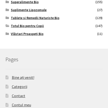
Superalimente Bio
(155)
Suplimente Lipozomale
(27)
Tablete si Remedii Naturiste Bio
(129)
Totul Bio pentru Copii
(147)
Vlăstari Proaspeți Bio
(11)
Pages
Bine ați venit!
Categorii
Contact
Contul meu