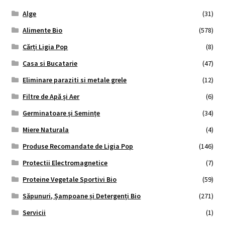
Alge
(31)
Alimente Bio
(578)
Cărți Ligia Pop
(8)
Casa si Bucatarie
(47)
Eliminare paraziti si metale grele
(12)
Filtre de Apă și Aer
(6)
Germinatoare și Semințe
(34)
Miere Naturala
(4)
Produse Recomandate de Ligia Pop
(146)
Protectii Electromagnetice
(7)
Proteine Vegetale Sportivi Bio
(59)
Săpunuri, Șampoane și Detergenți Bio
(271)
Servicii
(1)