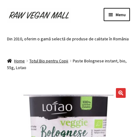
Skip
Skip
Menu
to
to
navigation
content
Acasă
Din 2010, oferim o gamă selectă de produse de calitate în România
Produse de vânzare
Home
Totul Bio pentru Copii
Paste Bolognese instant, bio,
Categorii
55g, Lotao
Recomandari
Contul meu
🔍
Plată
Coș