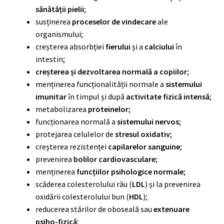
sănătății pielii
;
susținerea
proceselor de vindecare
ale
organismului;
creșterea absorbției
fierului
și a
calciului
în
intestin;
creșterea și dezvoltarea normală a copiilor
;
menținerea funcționalității normale a
sistemului
imunitar
în timpul și după
activitate fizică intensă
;
metabolizarea
proteinelor
;
funcționarea normală a
sistemului nervos
;
protejarea celulelor de
stresul oxidativ
;
creșterea rezistenței
capilarelor sanguine
;
prevenirea
bolilor cardiovasculare
;
menținerea
funcțiilor psihologice normale
;
scăderea colesterolului rău (
LDL
) și la prevenirea
oxidării colesterolului bun (
HDL
);
reducerea stărilor de oboseală sau
extenuare
psiho-fizică
;