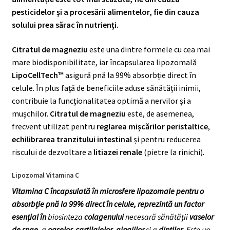
pesticidelor și a procesării alimentelor, fie din cauza
solului prea sărac în nutrienți.
Citratul de magneziu
este una dintre formele cu cea mai
mare biodisponibilitate, iar încapsularea lipozomală
LipoCellTech™
asigură pnă la 99% absorbție direct în
celule. În plus față de beneficiile aduse sănătății inimii,
contribuie la funcționalitatea optimă a nervilor și a
mușchilor.
Citratul de magneziu
este, de asemenea,
frecvent utilizat pentru
reglarea mișcărilor peristaltice
,
echilibrarea tranzitului intestinal
și pentru reducerea
riscului de dezvoltare a
litiazei renale
(pietre la rinichi).
Lipozomal Vitamina C
Vitamina C încapsulată în microsfere lipozomale pentru o
absorbție pnă la 99% direct în celule, reprezintă un factor
esențial în
biosinteza
colagenului
necesară sănătății
vaselor
de snge
, a
oaselor, cartilajelor
,
gingiilor
și a
dinților
. Este un