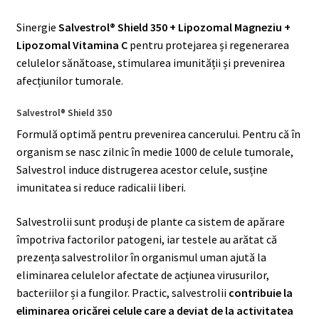
Sinergie
Salvestrol® Shield 350 +
Lipozomal Magneziu +
Lipozomal Vitamina C
pentru protejarea și regenerarea
celulelor sănătoase, stimularea imunității și prevenirea
afecțiunilor tumorale.
Salvestrol® Shield 350
Formulă optimă pentru prevenirea cancerului. Pentru că în
organism se nasc zilnic în medie 1000 de celule tumorale,
Salvestrol induce distrugerea acestor celule, susține
imunitatea si reduce radicalii liberi.
Salvestrolii sunt produși de plante ca sistem de apărare
împotriva factorilor patogeni, iar testele au arătat că
prezența salvestrolilor în organismul uman ajută la
eliminarea celulelor afectate de acțiunea virusurilor,
bacteriilor și a fungilor. Practic, salvestrolii
contribuie la
eliminarea oricărei celule care a deviat de la activitatea