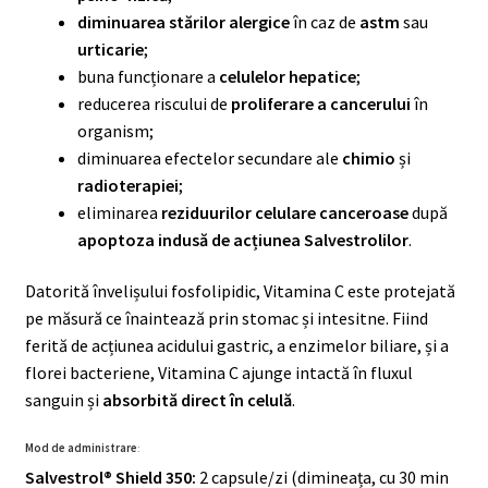
diminuarea stărilor alergice
în caz de
astm
sau
urticarie
;
buna funcționare a
celulelor hepatice
;
reducerea riscului de
proliferare a cancerului
în
organism;
diminuarea efectelor secundare ale
chimio
și
radioterapiei
;
eliminarea
reziduurilor celulare canceroase
după
apoptoza indusă de acțiunea Salvestrolilor
.
Datorită învelișului fosfolipidic, Vitamina C este protejată
pe măsură ce înaintează prin stomac și intesitne. Fiind
ferită de acțiunea acidului gastric, a enzimelor biliare, și a
florei bacteriene, Vitamina C ajunge intactă în fluxul
sanguin și
absorbită direct în celulă
.
Mod de administrare
:
Salvestrol® Shield 350:
2 capsule/zi (dimineața, cu 30 min