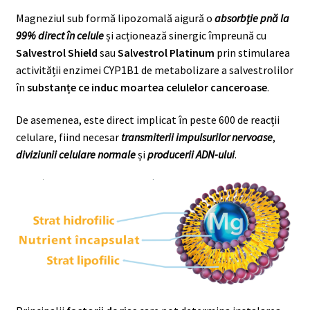
Magneziul sub formă lipozomală aigură o
absorbție pnă la
99% direct în celule
și acționează sinergic împreună cu
Salvestrol Shield
sau
Salvestrol Platinum
prin stimularea
activității enzimei CYP1B1 de metabolizare a salvestrolilor
în
substanțe ce induc moartea celulelor canceroase
.
De asemenea, este direct implicat în peste 600 de reacții
celulare, fiind necesar
transmiterii impulsurilor nervoase
,
diviziunii celulare normale
și
producerii ADN-ului
.