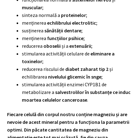
muscular
;
sinteza normală a
proteinelor
;
menținerea
echilibrului electrolitic
;
susținerea
sănătății dentare
;
menținerea
funcțiilor psihice
;
reducerea
oboselii
și a
extenuării
;
stimularea activității celulare de
eliminare a
toxinelor
;
reducerea riscului de
diabet zaharat tip 2
și
echilibrarea
nivelului glicemic în snge
;
stimularea activității enzimei CYP1B1 de
metabolizare a
salvestrolilor în substanțe ce induc
moartea celulelor canceroase
.
Fiecare celulă din corpul nostru conține magneziu și are
nevoie de acest mineral pentru a funcționa la parametrii
optimi. Din păcate cantitatea de magneziu din
alimentație este tot mai scăzută, fie din cauza