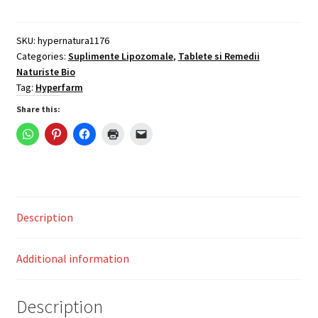
Celulară
HYPERFARM
quantity
SKU:
hypernatura1176
Categories:
Suplimente Lipozomale
,
Tablete si Remedii
Naturiste Bio
Tag:
Hyperfarm
Share this:
Description
Additional information
Description