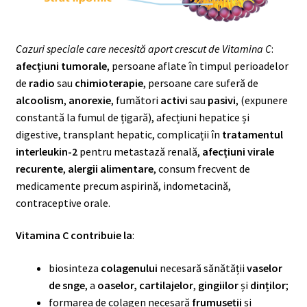
Cazuri speciale care necesită aport crescut de Vitamina C
:
afecțiuni tumorale
, persoane aflate în timpul perioadelor
de
radio
sau
chimioterapie
, persoane care suferă de
alcoolism
,
anorexie
, fumători
activi
sau
pasivi
, (expunere
constantă la fumul de țigară), afecțiuni hepatice și
digestive, transplant hepatic, complicații în
tratamentul
interleukin-2
pentru metastază renală,
afecțiuni virale
recurente
,
alergii alimentare
, consum frecvent de
medicamente precum aspirină, indometacină,
contraceptive orale.
Vitamina C contribuie la
:
biosinteza
colagenului
necesară sănătății
vaselor
de snge
, a
oaselor, cartilajelor
,
gingiilor
și
dinților
;
formarea de colagen necesară
frumuseții
și