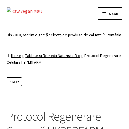
Skip
Skip
Menu
to
to
navigation
content
Acasă
Din 2010, oferim o gamă selectă de produse de calitate în România
Produse de vânzare
Home
Tablete si Remedii Naturiste Bio
Protocol Regenerare
Categorii
Celulară HYPERFARM
Recomandari
SALE!
Contul meu
Plată
Protocol Regenerare
Coș