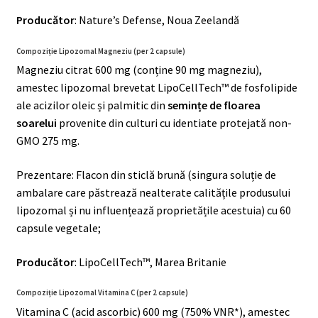
Producător
: Nature’s Defense, Noua Zeelandă
Compoziție Lipozomal Magneziu (per 2 capsule)
Magneziu citrat 600 mg (conține 90 mg magneziu),
amestec lipozomal brevetat LipoCellTech™ de fosfolipide
ale acizilor oleic și palmitic din
semințe de floarea
soarelui
provenite din culturi cu identiate protejată non-
GMO 275 mg.
Prezentare: Flacon din sticlă brună (singura soluție de
ambalare care păstrează nealterate calitățile produsului
lipozomal și nu influențează proprietățile acestuia) cu 60
capsule vegetale;
Producător
: LipoCellTech™, Marea Britanie
Compoziție Lipozomal Vitamina C (per 2 capsule)
Vitamina C (acid ascorbic) 600 mg (750% VNR*), amestec