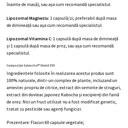
înainte de masă), sau așa cum recomandă specialistul.
Lipozomal Magneziu
: 1 capsulă/zi, preferabil după masa
de dimineață sau așa cum recomandă specialistul.
Lipozomal Vitamina C
: 1 capsulă după masa de dimineață
și 1 capsulă după masa de prnz, sau așa cum recomandă
specialistul.
Compoziție Salvestrol® Shield 350
Ingredientele folosite în realizarea acestui produs sunt
100% naturale, dintr-un complex de plante, incluzand un
amestec propriu de citrice, extract din seminte de struguri,
extract din dovleac japonez Kabocha și excipienți din faină
de orez. Nici un fruct utilizat nu a fost modificat genetic,
tratat cu pesticide sau agenți fungicizi.
Prezentare: Flacon 60 capsule vegetale;