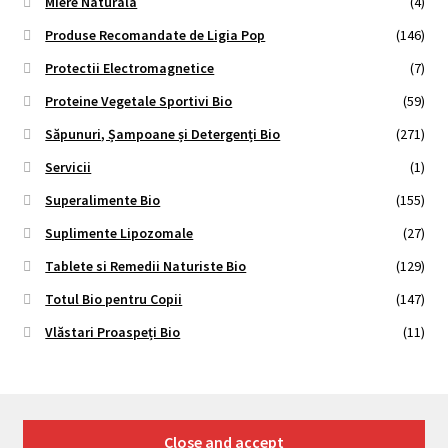
Miere Naturala
(4)
Produse Recomandate de Ligia Pop
(146)
Protectii Electromagnetice
(7)
Proteine Vegetale Sportivi Bio
(59)
Săpunuri, Șampoane și Detergenți Bio
(271)
Servicii
(1)
Superalimente Bio
(155)
Suplimente Lipozomale
(27)
Tablete si Remedii Naturiste Bio
(129)
Totul Bio pentru Copii
(147)
Vlăstari Proaspeți Bio
(11)