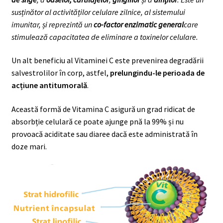
susținător al activităților celulare zilnice, al sistemului
imunitar, și reprezintă un
co-factor enzimatic general
care
stimulează capacitatea de eliminare a toxinelor celulare.
Un alt beneficiu al Vitaminei C este prevenirea degradării
salvestrolilor în corp, astfel,
prelungindu-le perioada de
acțiune antitumorală
.
Această formă de Vitamina C asigură un grad ridicat de
absorbție celulară ce poate ajunge pnă la 99% și nu
provoacă aciditate sau diaree dacă este administrată în
doze mari.