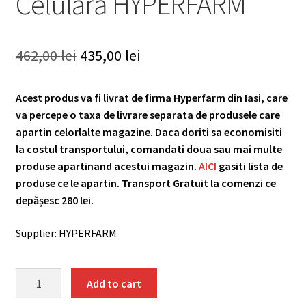
Celulară HYPERFARM
Original
Current
462,00
lei
435,00
lei
price
price
Acest produs va fi livrat de firma Hyperfarm din Iasi, care
was:
is:
va percepe o taxa de livrare separata de produsele care
462,00 lei.
435,00 lei.
apartin celorlalte magazine. Daca doriti sa economisiti
la costul transportului, comandati doua sau mai multe
produse apartinand acestui magazin.
AICI
gasiti lista de
produse ce le apartin. Transport Gratuit la comenzi ce
depășesc 280 lei.
Supplier: HYPERFARM
Protocol
Add to cart
Regenerare