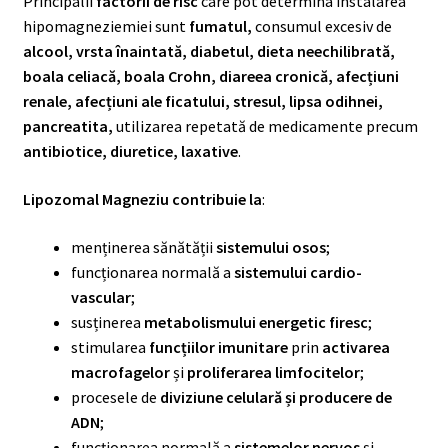
Principalii
factorii de risc
care pot determina instalarea
hipomagneziemiei sunt
fumatul,
consumul excesiv de
alcool, vrsta înaintată, diabetul, dieta neechilibrată,
boala celiacă, boala Crohn, diareea cronică, afecțiuni
renale, afecțiuni ale ficatului, stresul, lipsa odihnei,
pancreatita,
utilizarea repetată de medicamente precum
antibiotice, diuretice, laxative
.
Lipozomal Magneziu contribuie la
:
menținerea sănătății
sistemului osos
;
funcționarea normală a
sistemului cardio-
vascular
;
susținerea
metabolismului energetic firesc
;
stimularea
funcțiilor imunitare
prin
activarea
macrofagelor
și
proliferarea limfocitelor
;
procesele de
diviziune celulară și producere de
ADN
;
funcționarea normală a
sistemelor nervos
și