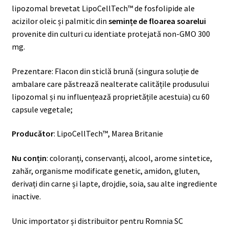
lipozomal brevetat LipoCellTech™ de fosfolipide ale
acizilor oleic și palmitic din
semințe de floarea soarelui
provenite din culturi cu identiate protejată non-GMO 300
mg.
Prezentare: Flacon din sticlă brună (singura soluție de
ambalare care păstrează nealterate calitățile produsului
lipozomal și nu influențează proprietățile acestuia) cu 60
capsule vegetale;
Producător
: LipoCellTech™, Marea Britanie
Nu conțin
: coloranți, conservanți, alcool, arome sintetice,
zahăr, organisme modificate genetic, amidon, gluten,
derivați din carne și lapte, drojdie, soia, sau alte ingrediente
inactive.
Unic importator și distribuitor pentru Romnia SC