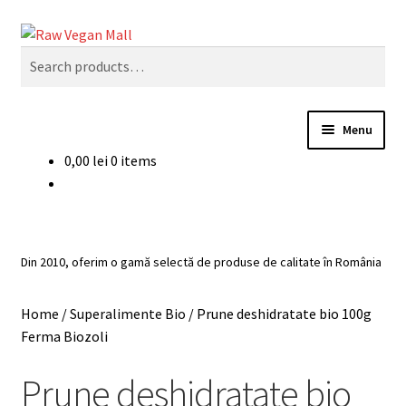
Skip
Skip
Search
to
to
Search
navigation
content
for:
Menu
0,00
lei
0 items
Acasă
Produse de vânzare
Din 2010, oferim o gamă selectă de produse de calitate în România
Categorii
Home
/
Superalimente Bio
/
Prune deshidratate bio 100g
Recomandari
Ferma Biozoli
Contul meu
Prune deshidratate bio