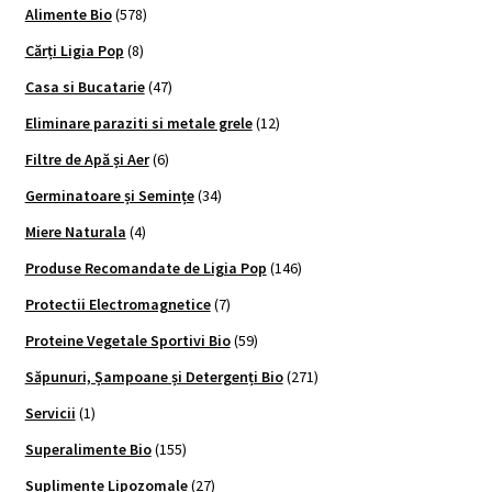
Alimente Bio
(578)
Cărți Ligia Pop
(8)
Casa si Bucatarie
(47)
Eliminare paraziti si metale grele
(12)
Filtre de Apă și Aer
(6)
Germinatoare și Semințe
(34)
Miere Naturala
(4)
Produse Recomandate de Ligia Pop
(146)
Protectii Electromagnetice
(7)
Proteine Vegetale Sportivi Bio
(59)
Săpunuri, Șampoane și Detergenți Bio
(271)
Servicii
(1)
Superalimente Bio
(155)
Suplimente Lipozomale
(27)