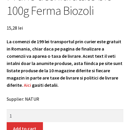
Plată
100g Ferma Biozoli
Coș
15,28
lei
La comenzi de 199 lei transportul prin curier este gratuit
in Romania, chiar daca pe pagina de finalizare a
comenzii va aparea o taxa de livrare. Acest text il veti
intalni doar la anumite produse, asta fiindca pe site sunt
listate produse de la 10 magazine diferite si fiecare
magazin in parte are taxe de livrare si politici de livrare
diferite.
Aici
gasiti detalii.
Supplier: NATUR
Prune
deshidratate
bio
Add to cart