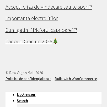
Accepti criza de vindecare sau te sperii?
Importanta electrolitilor
Cum gatim “Piciorul caprioarei”?
Cadouri Craciun 2025
© Raw Vegan Mall 2026
Politica de confidențialitate
Built with WooCommerce
.
My Account
Search
Search
Search