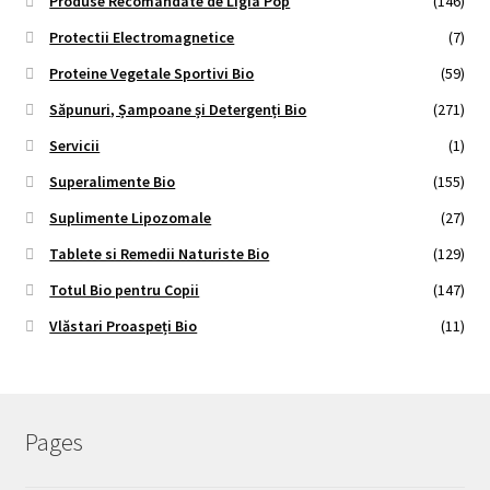
Produse Recomandate de Ligia Pop
(146)
Protectii Electromagnetice
(7)
Proteine Vegetale Sportivi Bio
(59)
Săpunuri, Șampoane și Detergenți Bio
(271)
Servicii
(1)
Superalimente Bio
(155)
Suplimente Lipozomale
(27)
Tablete si Remedii Naturiste Bio
(129)
Totul Bio pentru Copii
(147)
Vlăstari Proaspeți Bio
(11)
Pages