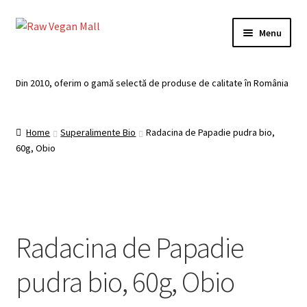
Skip
Skip
Menu
to
to
navigation
content
Acasă
Din 2010, oferim o gamă selectă de produse de calitate în România
Produse de vânzare
Home
Superalimente Bio
Radacina de Papadie pudra bio,
Categorii
60g, Obio
Recomandari
Contul meu
Radacina de Papadie
Plată
pudra bio, 60g, Obio
Coș