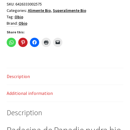
bio,
SKU:
6426333002575
Categories:
Alimente Bio
,
Superalimente Bio
60g,
Tag:
Obio
Obio
Brand:
Obio
quantity
Share this:
Description
Additional information
Description