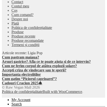
Contact
Contul meu
Coș
Cum comand?
Despre noi
Plată
Politica de confidențialitate
Produse
Produse recente
Produse recomandate
Termeni și condiții
Articole recente: Ligia Pop
Cum pastram maiaua?
Arsuri gastrice? Afla ce te poate ajuta si de ce intervin?
Cum ne ferim corpul de atâtea explozii solare?
Accepti criza de vindecare sau te sperii?
Importanta electrolitilor
Cum gatim “Piciorul caprioarei”?
Cadouri Craciun 2025🎄
© Raw Vegan Mall 2026
Politica de confidențialitate
Built with WooCommerce
.
My Account
Search