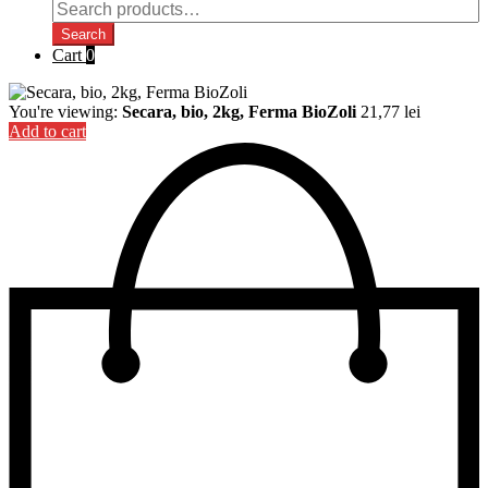
Search
for:
Search
Cart
0
You're viewing:
Secara, bio, 2kg, Ferma BioZoli
21,77
lei
Add to cart