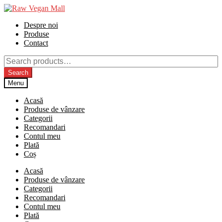
Skip
Skip
to
to
Despre noi
navigation
content
Produse
Contact
Search
for:
Search
Menu
Acasă
Produse de vânzare
Categorii
Recomandari
Contul meu
Plată
Coș
Acasă
Produse de vânzare
Categorii
Recomandari
Contul meu
Plată