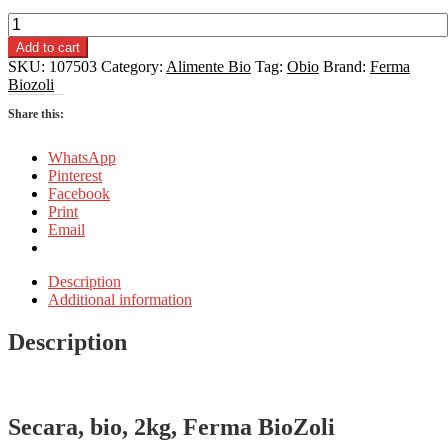
Secara,
bio,
Add to cart
2kg,
SKU:
107503
Category:
Alimente Bio
Tag:
Obio
Brand:
Ferma
Ferma
Biozoli
BioZoli
quantity
Share this:
WhatsApp
Pinterest
Facebook
Print
Email
Description
Additional information
Description
Secara, bio, 2kg, Ferma BioZoli