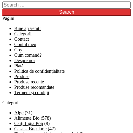
Search
for:
Pagini
Bine ați venit!
Categorii
Contact
Contul meu
Coș
Cum comand?
Despre noi
Plată
Politica de confidențialitate
Produse
Produse recente
Produse recomandate
Termeni și condiții
Categorii
Alge
(31)
Alimente Bio
(578)
Cărți Ligia Pop
(8)
Casa si Bucatarie
(47)