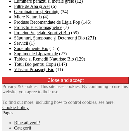
Eliminare paraziti si metale grele
(12)
Filtre de Apă și Aer
(6)
Germinatoare și Semințe
(34)
Miere Naturala
(4)
Produse Recomandate de Ligia Pop
(146)
Protectii Electromagnetice
(7)
Proteine Vegetale Sportivi Bio
(59)
Săpunuri, Șampoane și Detergenți Bio
(271)
Servicii
(1)
Superalimente Bio
(155)
Suplimente Lipozomale
(27)
Tablete si Remedii Naturiste Bio
(129)
Totul Bio pentru Copii
(147)
Vlăstari Proaspeți Bio
(11)
Privacy & Cookies: This site uses cookies. By continuing to use this
website, you agree to their use.
To find out more, including how to control cookies, see here:
Cookie Policy
Pages
Bine ați venit!
Categorii