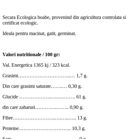
Secara Ecologica boabe, provenind din agricultura controlata si
certificat ecologic.
Ideala pentru macinat, gatit, germinat.
Valori nutritionale / 100 gr:
Val. Energetica 1365 kj / 323 kcal.
Grasimi…………………………..… 1,7 g.
Din care grasimi saturate…….… 0,30 g.
Glucide ………………..….….……. 61 g.
din care zaharuri………….…….. 0,90 g.
Fibre……………………..….…..….. 13 g.
Proteine………………………….. 10,3 g.
Sare……………………….…………. 0 g