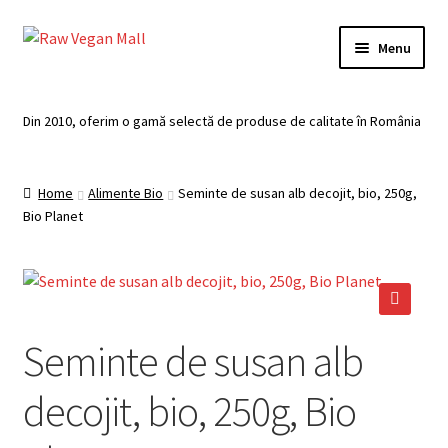
Skip
Skip
Menu
to
to
navigation
content
Acasă
Din 2010, oferim o gamă selectă de produse de calitate în România
Produse de vânzare
Home
Alimente Bio
Seminte de susan alb decojit, bio, 250g,
Categorii
Bio Planet
Recomandari
Contul meu
🔍
Seminte de susan alb
Plată
decojit, bio, 250g, Bio
Coș