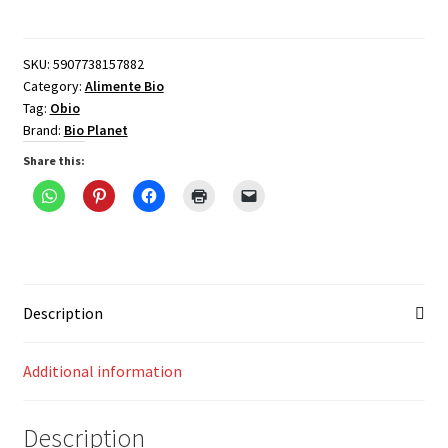
susan
alb
decojit,
SKU:
5907738157882
Category:
Alimente Bio
bio,
Tag:
Obio
250g,
Brand:
Bio Planet
Bio
Planet
Share this:
quantity
Description
Additional information
Description