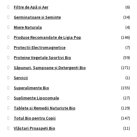
Filtre de Apă și Aer
(6)
Germinatoare și Semințe
(34)
Miere Naturala
(4)
Produse Recomandate de Ligia Pop
(146)
Protectii Electromagnetice
(7)
Proteine Vegetale Sportivi Bio
(59)
Săpunuri, Șampoane și Detergenți Bio
(271)
Servicii
(1)
Superalimente Bio
(155)
Suplimente Lipozomale
(27)
Tablete si Remedii Naturiste Bio
(129)
Totul Bio pentru Copii
(147)
Vlăstari Proaspeți Bio
(11)