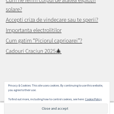
Cum ne ferim corpul de atâtea explozii
solare?
Accepti criza de vindecare sau te sperii?
Importanta electrolitilor
Cum gatim “Piciorul caprioarei”?
Cadouri Craciun 2025🎄
© Raw Vegan Mall 2026
Privacy & Cookies: This site uses cookies. By continuing to use this website,
you agree to their use.
Politica de confidențialitate
Built with WooCommerce
.
To find out more, including how to control cookies, see here:
Cookie Policy
0