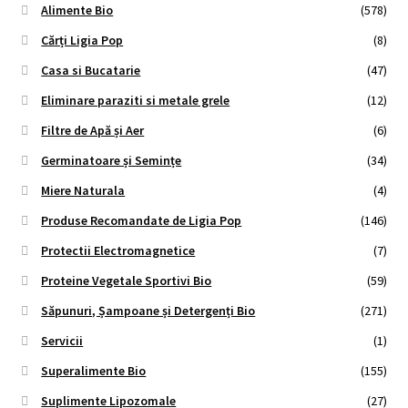
Alimente Bio
(578)
Cărți Ligia Pop
(8)
Casa si Bucatarie
(47)
Eliminare paraziti si metale grele
(12)
Filtre de Apă și Aer
(6)
Germinatoare și Semințe
(34)
Miere Naturala
(4)
Produse Recomandate de Ligia Pop
(146)
Protectii Electromagnetice
(7)
Proteine Vegetale Sportivi Bio
(59)
Săpunuri, Șampoane și Detergenți Bio
(271)
Servicii
(1)
Superalimente Bio
(155)
Suplimente Lipozomale
(27)