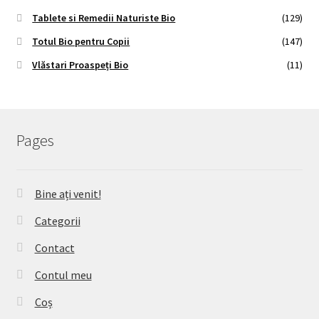
Tablete si Remedii Naturiste Bio
(129)
Totul Bio pentru Copii
(147)
Vlăstari Proaspeți Bio
(11)
Pages
Bine ați venit!
Categorii
Contact
Contul meu
Coș