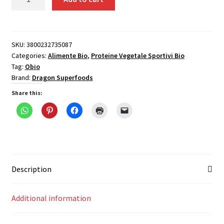
proteic
capsuni
si
cocos
SKU:
3800232735087
Categories:
Alimente Bio
,
Proteine Vegetale Sportivi Bio
bio
Tag:
Obio
450g
Brand:
Dragon Superfoods
Dragon
Superfoods
Share this:
quantity
Description
Additional information