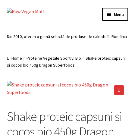
Skip
Skip
Menu
to
to
navigation
content
Acasă
Din 2010, oferim o gamă selectă de produse de calitate în România
Produse de vânzare
Home
Proteine Vegetale Sportivi Bio
Shake proteic capsuni
Categorii
si cocos bio 450g Dragon Superfoods
Recomandari
Contul meu
🔍
Plată
Shake proteic capsuni si
Coș
cocos bio 450g Dragon