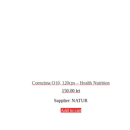
Coenzima Q10, 120cps – Health Nutrition
150,00
lei
Supplier: NATUR
Add to cart