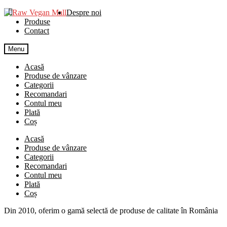
Skip
Skip
Despre noi
to
to
Produse
navigation
content
Contact
Menu
Acasă
Produse de vânzare
Categorii
Recomandari
Contul meu
Plată
Coș
Acasă
Produse de vânzare
Categorii
Recomandari
Contul meu
Plată
Coș
Din 2010, oferim o gamă selectă de produse de calitate în România