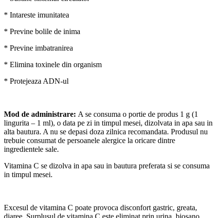
* Intareste imunitatea
* Previne bolile de inima
* Previne imbatranirea
* Elimina toxinele din organism
* Protejeaza ADN-ul
Mod de administrare:
A se consuma o portie de produs 1 g (1
lingurita – 1 ml), o data pe zi in timpul mesei, dizolvata in apa sau in
alta bautura. A nu se depasi doza zilnica recomandata. Produsul nu
trebuie consumat de persoanele alergice la oricare dintre
ingredientele sale.
Vitamina C se dizolva in apa sau in bautura preferata si se consuma
in timpul mesei.
Excesul de vitamina C poate provoca disconfort gastric, greata,
diaree. Surplusul de vitamina C este eliminat prin urina. biosano