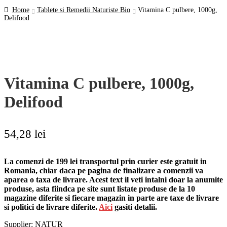
Home
Tablete si Remedii Naturiste Bio
Vitamina C pulbere, 1000g,
Delifood
Vitamina C pulbere, 1000g,
Delifood
54,28
lei
La comenzi de 199 lei transportul prin curier este gratuit in
Romania, chiar daca pe pagina de finalizare a comenzii va
aparea o taxa de livrare. Acest text il veti intalni doar la anumite
produse, asta fiindca pe site sunt listate produse de la 10
magazine diferite si fiecare magazin in parte are taxe de livrare
si politici de livrare diferite.
Aici
gasiti detalii.
Supplier: NATUR