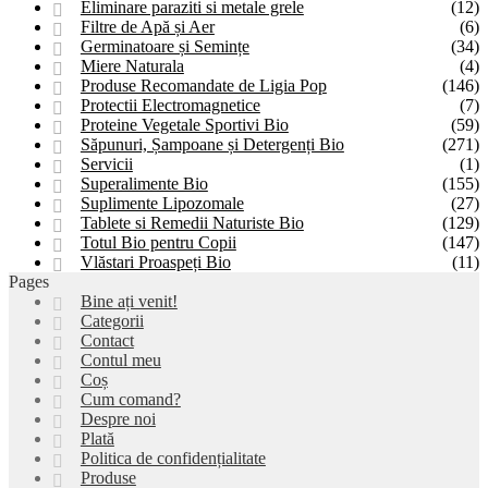
Eliminare paraziti si metale grele
(12)
Filtre de Apă și Aer
(6)
Germinatoare și Semințe
(34)
Miere Naturala
(4)
Produse Recomandate de Ligia Pop
(146)
Protectii Electromagnetice
(7)
Proteine Vegetale Sportivi Bio
(59)
Săpunuri, Șampoane și Detergenți Bio
(271)
Servicii
(1)
Superalimente Bio
(155)
Suplimente Lipozomale
(27)
Tablete si Remedii Naturiste Bio
(129)
Totul Bio pentru Copii
(147)
Vlăstari Proaspeți Bio
(11)
Pages
Bine ați venit!
Categorii
Contact
Contul meu
Coș
Cum comand?
Despre noi
Plată
Politica de confidențialitate
Produse