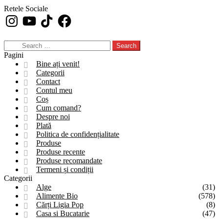
Retele Sociale
Instagram
YouTube
TikTok
Facebook
Search
for:
Pagini
Bine ați venit!
Categorii
Contact
Contul meu
Coș
Cum comand?
Despre noi
Plată
Politica de confidențialitate
Produse
Produse recente
Produse recomandate
Termeni și condiții
Categorii
Alge
(31)
Alimente Bio
(578)
Cărți Ligia Pop
(8)
Casa si Bucatarie
(47)