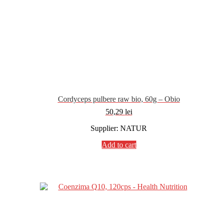
Cordyceps pulbere raw bio, 60g – Obio
50,29
lei
Supplier: NATUR
Add to cart