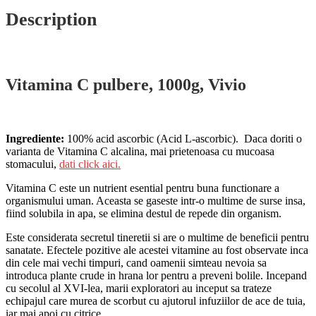
Description
Vitamina C pulbere, 1000g, Vivio
Ingrediente:
100% acid ascorbic (Acid L-ascorbic). Daca doriti o
varianta de Vitamina C alcalina, mai prietenoasa cu mucoasa
stomacului,
dati click aici.
Vitamina C este un nutrient esential pentru buna functionare a
organismului uman. Aceasta se gaseste intr-o multime de surse insa,
fiind solubila in apa, se elimina destul de repede din organism.
Este considerata secretul tineretii si are o multime de beneficii pentru
sanatate. Efectele pozitive ale acestei vitamine au fost observate inca
din cele mai vechi timpuri, cand oamenii simteau nevoia sa
introduca plante crude in hrana lor pentru a preveni bolile. Incepand
cu secolul al XVI-lea, marii exploratori au inceput sa trateze
echipajul care murea de scorbut cu ajutorul infuziilor de ace de tuia,
iar mai apoi cu citrice.