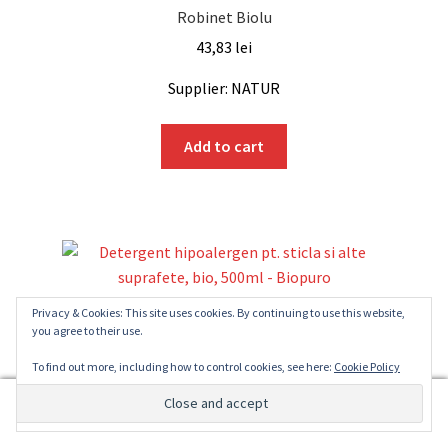
Robinet Biolu
43,83
lei
Supplier: NATUR
Add to cart
Privacy & Cookies: This site uses cookies. By continuing to use this website,
Detergent hipoalergen pt. sticla si alte suprafete, bio,
you agree to their use.
500ml – Biopuro
To find out more, including how to control cookies, see here:
Cookie Policy
25,68
lei
0
Supplier: NATUR
Search
Search