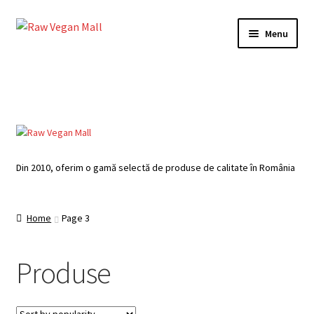
Skip
Skip
Menu
to
to
navigation
content
Acasă
Produse de vânzare
Categorii
Din 2010, oferim o gamă selectă de produse de calitate în România
Recomandari
Contul meu
Home
Page 3
Plată
Produse
Coș