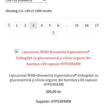
Sorted
Showing 121–180 of 1009 results
by
popularity
1
2
3
4
5
6
…
15
16
17
Lipozomal MSM+Boswellia Hypernatura® îmbogățit cu
glucozamină și siliciu organic din bambus x 60 capsule
HYPERFARM
200,00
lei
Supplier: HYPERFARM