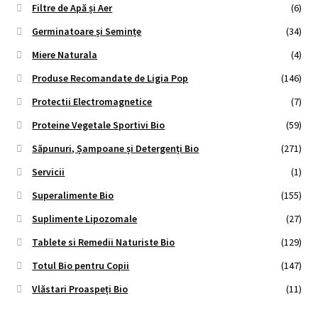
Filtre de Apă și Aer
(6)
Germinatoare și Semințe
(34)
Miere Naturala
(4)
Produse Recomandate de Ligia Pop
(146)
Protectii Electromagnetice
(7)
Proteine Vegetale Sportivi Bio
(59)
Săpunuri, Șampoane și Detergenți Bio
(271)
Servicii
(1)
Superalimente Bio
(155)
Suplimente Lipozomale
(27)
Tablete si Remedii Naturiste Bio
(129)
Totul Bio pentru Copii
(147)
Vlăstari Proaspeți Bio
(11)