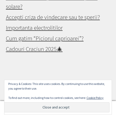
solare?
Accepti criza de vindecare sau te sperii?
Importanta electrolitilor
Cum gatim “Piciorul caprioarei”?
Cadouri Craciun 2025🎄
© Raw Vegan Mall 2026
Privacy & Cookies: This site uses cookies. By continuing to use this website,
you agree to their use.
Politica de confidențialitate
Built with WooCommerce
.
To find out more, including how to control cookies, see here:
Cookie Policy
0
Search
Search