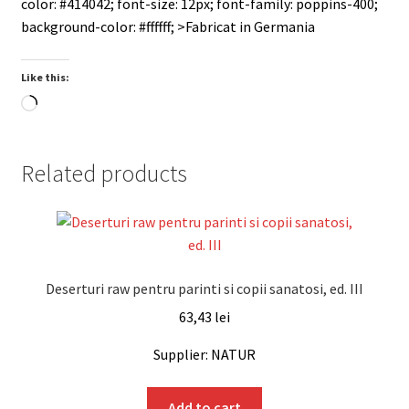
color: #414042; font-size: 12px; font-family: poppins-400;
background-color: #ffffff; >
Fabricat in Germania
Like this:
Loading…
Related products
Deserturi raw pentru parinti si copii sanatosi, ed. III
63,43
lei
Supplier: NATUR
Add to cart