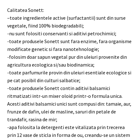
Calitatea Sonett:
–
toate ingredientele active (surfactantii) sunt din surse
vegetale, fiind 100% biodegradabili;
-nu sunt folositi conservanti si aditivi petrochimici;
-toate produsele Sonett sunt fara enzime, fara organisme
modificate genetic si fara nanotehnologie;
-folosim doar sapun vegetal pur din uleiuri provenite din
agricultura ecologica si/sau biodinamica;
-toate parfumurile provin din uleiuri esentiale ecologice si
pe cat posibil din culturi salbatice;
-toate produsele Sonett contin aditivi balsamici
ritmatizati intr-un mixer oloid printr-o formula unica.
Acesti aditivi balsamici unici sunt compusi din: tamaie, aur,
frunze de dafin, ulei de masline, saruri din petale de
trandafir, rasina de mir;
-apa folosita la detergenti este vitalizata prin trecerea
prin 12 vase de sticla in forma de ou, creandu-se un sistem