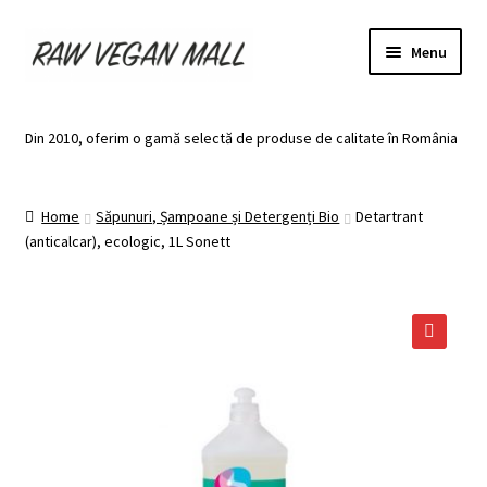
Skip
Skip
Menu
to
to
navigation
content
Acasă
Din 2010, oferim o gamă selectă de produse de calitate în România
Produse de vânzare
Home
Săpunuri, Șampoane și Detergenți Bio
Detartrant
Categorii
(anticalcar), ecologic, 1L Sonett
Recomandari
Contul meu
🔍
Plată
Coș