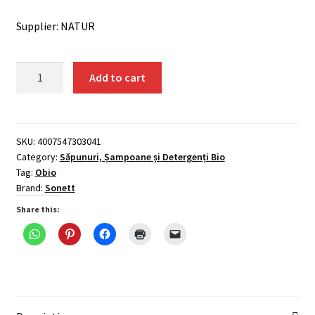
Supplier: NATUR
Detartrant
Add to cart
(anticalcar),
ecologic,
1L
Sonett
SKU:
4007547303041
Category:
Săpunuri, Șampoane și Detergenți Bio
quantity
Tag:
Obio
Brand:
Sonett
Share this: