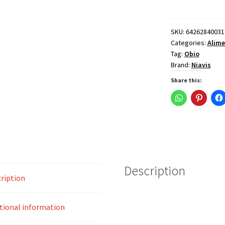
cu
vanilie,
bio,
SKU:
64262840031
Categories:
Alime
125g,
Tag:
Obio
Niavis
Brand:
Niavis
quantity
Share this:
Description
ription
tional information