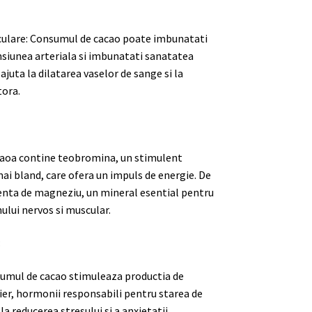
sculare: Consumul de cacao poate imbunatati
ensiunea arteriala si imbunatati sanatatea
ajuta la dilatarea vaselor de sange si la
tora.
aoa contine teobromina, un stimulent
mai bland, care ofera un impuls de energie. De
enta de magneziu, un mineral esential pentru
lui nervos si muscular.
:
sumul de cacao stimuleaza productia de
eier, hormonii responsabili pentru starea de
 la reducerea stresului si a anxietatii.