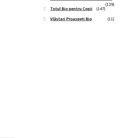
(129)
Totul Bio pentru Copii
(147)
Vlăstari Proaspeți Bio
(11)