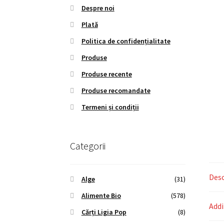
Despre noi
Plată
Politica de confidențialitate
Produse
Produse recente
Produse recomandate
Termeni și condiții
Categorii
Desc
Alge
(31)
Alimente Bio
(578)
Addi
Cărți Ligia Pop
(8)