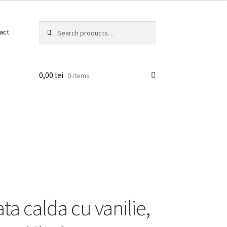
Search
Search
act
for:
0,00
lei
0 items
ta calda cu vanilie,