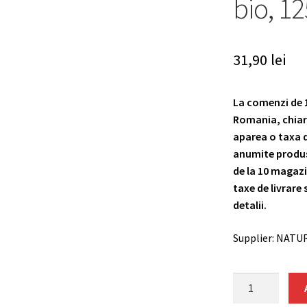
bio, 12
31,90
lei
La comenzi de 19
Romania, chiar 
aparea o taxa de
anumite produse
de la 10 magazi
taxe de livrare s
detalii.
Supplier: NATU
Ciocolata
calda