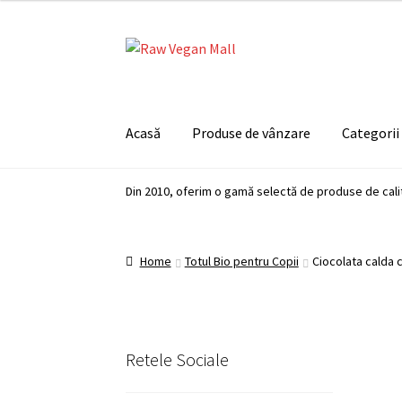
Skip
Skip
to
to
navigation
content
Acasă
Produse de vânzare
Categorii
Din 2010, oferim o gamă selectă de produse de cali
Home
Totul Bio pentru Copii
Ciocolata calda c
Retele Sociale