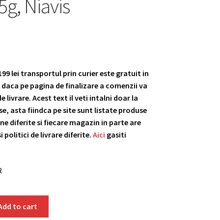
5g, Niavis
9 lei transportul prin curier este gratuit in
daca pe pagina de finalizare a comenzii va
 livrare. Acest text il veti intalni doar la
, asta fiindca pe site sunt listate produse
ne diferite si fiecare magazin in parte are
i politici de livrare diferite.
Aici
gasiti
R
Add to cart