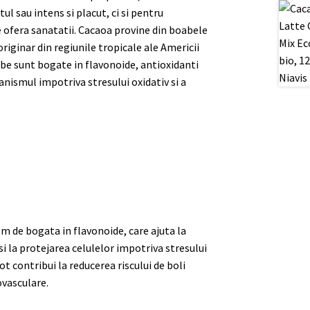
l sau intens si placut, ci si pentru
e ofera sanatatii. Cacaoa provine din boabele
iginar din regiunile tropicale ale Americii
abe sunt bogate in flavonoide, antioxidanti
anismul impotriva stresului oxidativ si a
m de bogata in flavonoide, care ajuta la
si la protejarea celulelor impotriva stresului
ot contribui la reducerea riscului de boli
ovasculare.