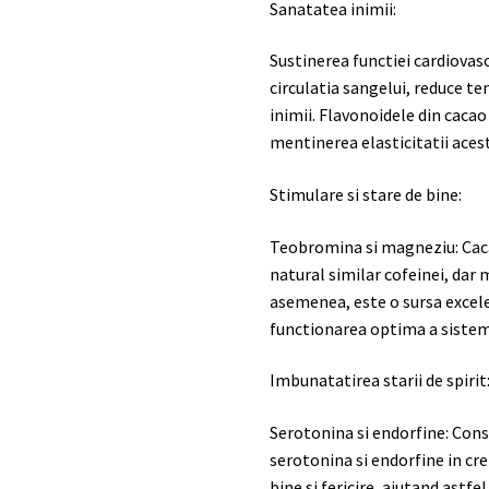
Sanatatea inimii:
Sustinerea functiei cardiova
circulatia sangelui, reduce t
inimii. Flavonoidele din cacao 
mentinerea elasticitatii aces
Stimulare si stare de bine:
Teobromina si magneziu: Cac
natural similar cofeinei, dar 
asemenea, este o sursa excel
functionarea optima a sistemu
Imbunatatirea starii de spirit
Serotonina si endorfine: Con
serotonina si endorfine in cr
bine si fericire, ajutand astfel