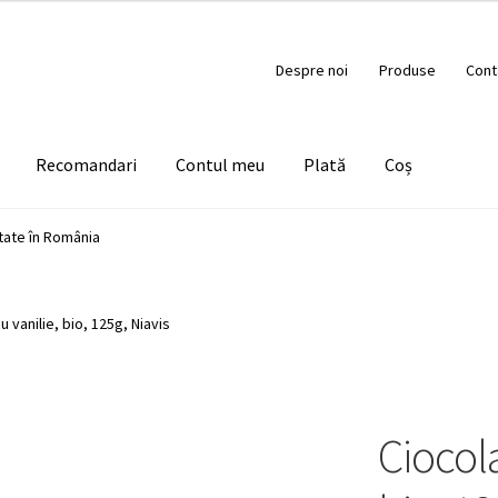
Despre noi
Produse
Cont
Recomandari
Contul meu
Plată
Coș
tate în România
u vanilie, bio, 125g, Niavis
Ciocola