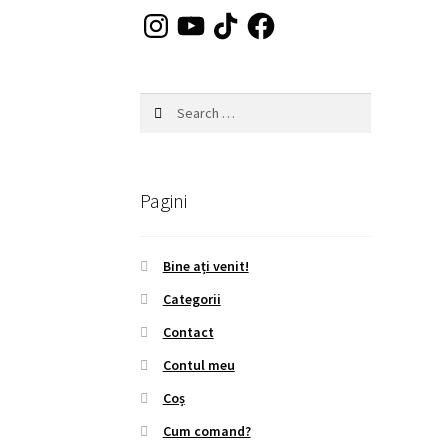
Instagram
YouTube
TikTok
Facebook
Search
for:
Pagini
Bine ați venit!
Categorii
Contact
Contul meu
Coș
Cum comand?