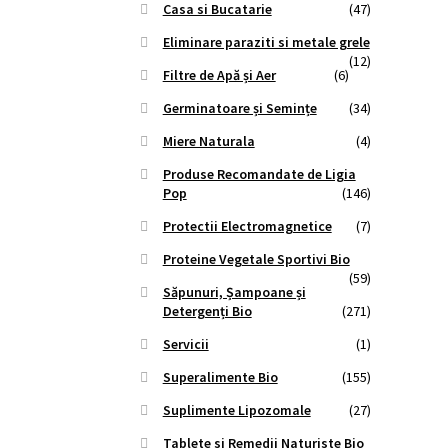
Casa si Bucatarie
(47)
Eliminare paraziti si metale grele
(12)
Filtre de Apă și Aer
(6)
Germinatoare și Semințe
(34)
Miere Naturala
(4)
Produse Recomandate de Ligia
Pop
(146)
Protectii Electromagnetice
(7)
Proteine Vegetale Sportivi Bio
(59)
Săpunuri, Șampoane și
Detergenți Bio
(271)
Servicii
(1)
Superalimente Bio
(155)
Suplimente Lipozomale
(27)
Tablete si Remedii Naturiste Bio