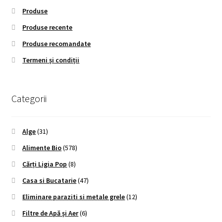
Produse
Produse recente
Produse recomandate
Termeni și condiții
Categorii
Alge
(31)
Alimente Bio
(578)
Cărți Ligia Pop
(8)
Casa si Bucatarie
(47)
Eliminare paraziti si metale grele
(12)
Filtre de Apă și Aer
(6)