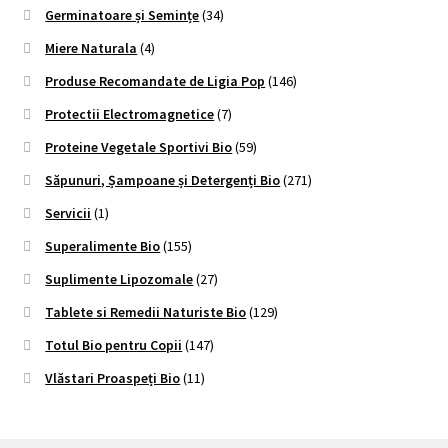
Germinatoare și Semințe
(34)
Miere Naturala
(4)
Produse Recomandate de Ligia Pop
(146)
Protectii Electromagnetice
(7)
Proteine Vegetale Sportivi Bio
(59)
Săpunuri, Șampoane și Detergenți Bio
(271)
Servicii
(1)
Superalimente Bio
(155)
Suplimente Lipozomale
(27)
Tablete si Remedii Naturiste Bio
(129)
Totul Bio pentru Copii
(147)
Vlăstari Proaspeți Bio
(11)