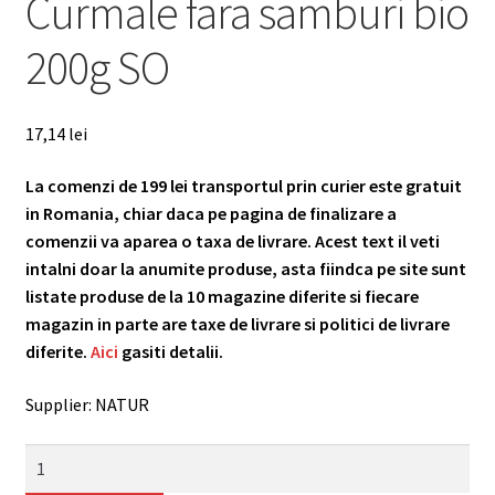
Curmale fara samburi bio
Plată
200g SO
Coș
17,14
lei
La comenzi de 199 lei transportul prin curier este gratuit
in Romania, chiar daca pe pagina de finalizare a
comenzii va aparea o taxa de livrare. Acest text il veti
intalni doar la anumite produse, asta fiindca pe site sunt
listate produse de la 10 magazine diferite si fiecare
magazin in parte are taxe de livrare si politici de livrare
diferite.
Aici
gasiti detalii.
Supplier: NATUR
Curmale
fara