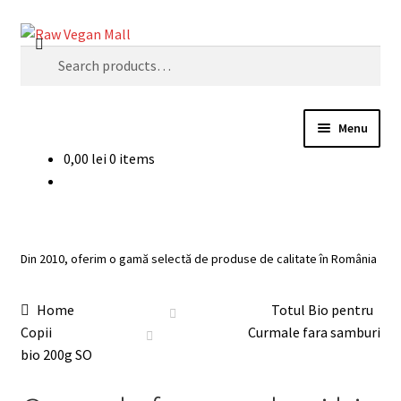
Skip
Skip
Search
to
to
Search
navigation
content
for:
Menu
0,00
lei
0 items
Acasă
Produse de vânzare
Din 2010, oferim o gamă selectă de produse de calitate în România
Categorii
Home
Totul Bio pentru
Recomandari
Copii
Curmale fara samburi
bio 200g SO
Contul meu