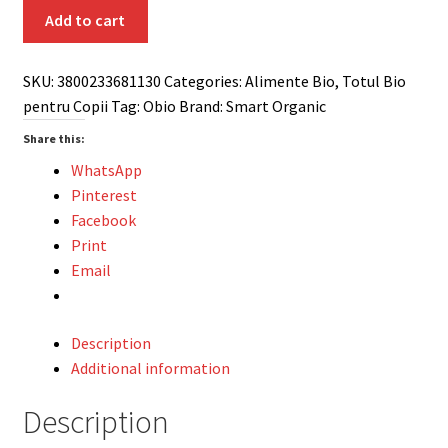
samburi
Add to cart
bio
200g
SKU:
3800233681130
Categories:
Alimente Bio
,
Totul Bio
SO
pentru Copii
Tag:
Obio
Brand:
Smart Organic
quantity
Share this:
WhatsApp
Pinterest
Facebook
Print
Email
Description
Additional information
Description