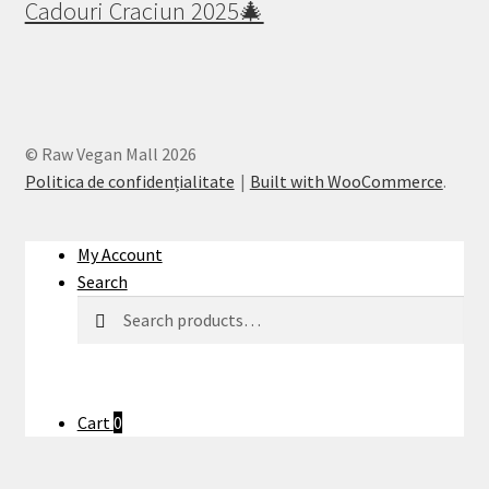
Cadouri Craciun 2025🎄
© Raw Vegan Mall 2026
Politica de confidențialitate
Built with WooCommerce
.
My Account
Search
Search
Search
for:
Cart
0