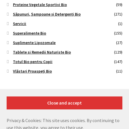
Proteine Vegetale Sportivi Bio
(59)
Săpunuri, Șampoane și Detergenți Bio
(271)
Servicii
(1)
Superalimente Bio
(155)
Suplimente Lipozomale
(27)
Tablete si Remedii Naturiste Bio
(129)
Totul Bio pentru Copii
(147)
Vlăstari Proaspeți Bio
(11)
Privacy & Cookies: This site uses cookies. By continuing to
use this website, you agree to their use.