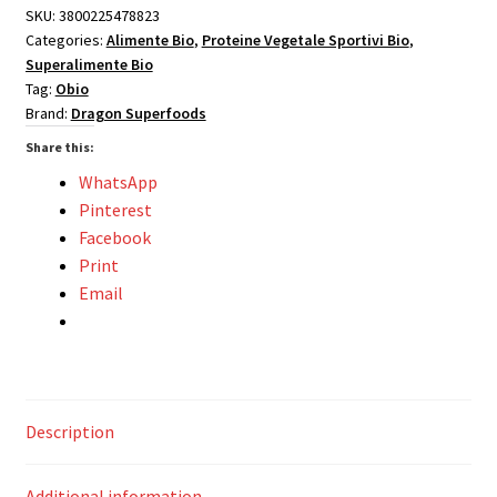
eco
SKU:
3800225478823
Categories:
Alimente Bio
,
Proteine Vegetale Sportivi Bio
,
200g
Superalimente Bio
DS
Tag:
Obio
quantity
Brand:
Dragon Superfoods
Share this:
WhatsApp
Pinterest
Facebook
Print
Email
Description
Additional information