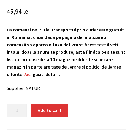
45,94
lei
La comenzi de 199 lei transportul prin curier este gratuit
in Romania, chiar daca pe pagina de finalizare a
comenzii va aparea o taxa de livrare. Acest text il veti
intalni doar la anumite produse, asta fiindca pe site sunt
listate produse de la 10 magazine diferite si fiecare
magazin in parte are taxe de livrare si politici de livrare
diferite.
Aici
gasiti detalii.
Supplier: NATUR
Energy
Add to cart
smoothie
pulbere
raw