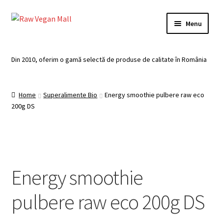
Skip
Skip
Menu
to
to
navigation
content
Acasă
Din 2010, oferim o gamă selectă de produse de calitate în România
Produse de vânzare
Home
Superalimente Bio
Energy smoothie pulbere raw eco
Categorii
200g DS
Recomandari
Contul meu
Energy smoothie
Plată
pulbere raw eco 200g DS
Coș