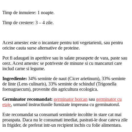
Timp de inmuiere: 1 noapte.
Timp de crestere: 3 – 4 zile.
Acest amestec este o incantare pentru toti vegetarienii, sau pentru
oricine cauta surse alternative de proteine.
Pot fi adaugati in aperitive sau in salate proaspete de vara, paste sau
orez. Acest amestec se potriveste de minune si cu mancaruri care
includ carne si legume.
Ingrediente:
34% seminte de naut (Cicer arietinum), 33% seminte
de linte (Lens culinaris), 33% seminte de schinduf (Trigonella
foenugraecum), provenite din agricultura ecologica.
Germinator recomandat:
germinator borcan
sau
germinator cu
etaje
, urmand instructiunile furnizate impreuna cu germinatorul.
Este recomandat sa consumati semintele incoltite in stare cat mai
proaspata. Daca nu le consumati imediat, pastrati-le doar cateva zile
in frigider, de preferat intr-un recipient inchis cu folie alimentara.