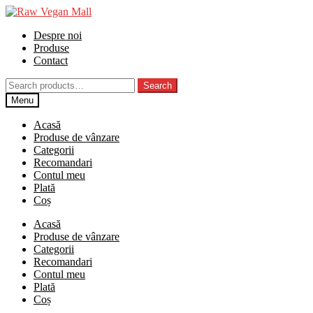
Skip
Skip
to
to
Despre noi
navigation
content
Produse
Contact
Search
Search
for:
Menu
Acasă
Produse de vânzare
Categorii
Recomandari
Contul meu
Plată
Coș
Acasă
Produse de vânzare
Categorii
Recomandari
Contul meu
Plată
Coș