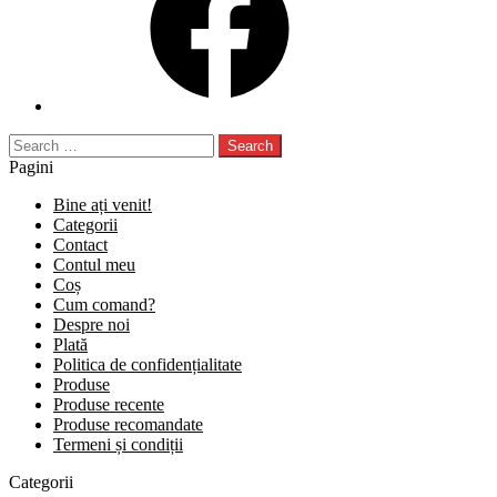
Search
for:
Pagini
Bine ați venit!
Categorii
Contact
Contul meu
Coș
Cum comand?
Despre noi
Plată
Politica de confidențialitate
Produse
Produse recente
Produse recomandate
Termeni și condiții
Categorii