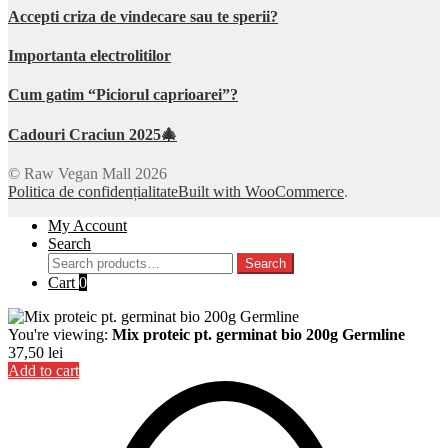
Accepti criza de vindecare sau te sperii?
Importanta electrolitilor
Cum gatim “Piciorul caprioarei”?
Cadouri Craciun 2025🎄
© Raw Vegan Mall 2026
Politica de confidențialitate
Built with WooCommerce
.
My Account
Search
Search
Search
for:
Cart
0
You're viewing:
Mix proteic pt. germinat bio 200g Germline
37,50
lei
Add to cart