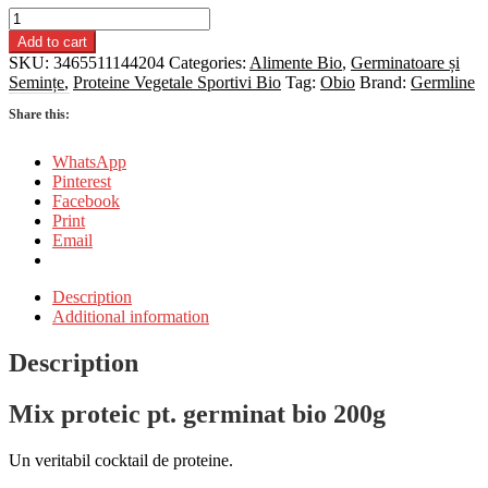
Mix
proteic
Add to cart
pt.
SKU:
3465511144204
Categories:
Alimente Bio
,
Germinatoare și
germinat
Semințe
,
Proteine Vegetale Sportivi Bio
Tag:
Obio
Brand:
Germline
bio
200g
Share this:
Germline
quantity
WhatsApp
Pinterest
Facebook
Print
Email
Description
Additional information
Description
Mix proteic pt. germinat bio 200g
Un veritabil cocktail de proteine.