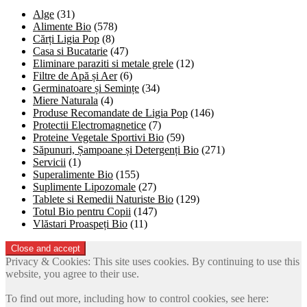
Alge
(31)
Alimente Bio
(578)
Cărți Ligia Pop
(8)
Casa si Bucatarie
(47)
Eliminare paraziti si metale grele
(12)
Filtre de Apă și Aer
(6)
Germinatoare și Semințe
(34)
Miere Naturala
(4)
Produse Recomandate de Ligia Pop
(146)
Protectii Electromagnetice
(7)
Proteine Vegetale Sportivi Bio
(59)
Săpunuri, Șampoane și Detergenți Bio
(271)
Servicii
(1)
Superalimente Bio
(155)
Suplimente Lipozomale
(27)
Tablete si Remedii Naturiste Bio
(129)
Totul Bio pentru Copii
(147)
Vlăstari Proaspeți Bio
(11)
Privacy & Cookies: This site uses cookies. By continuing to use this
website, you agree to their use.
To find out more, including how to control cookies, see here: