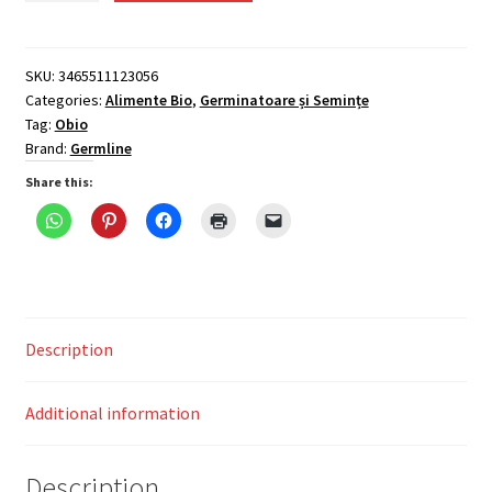
pt.
germinat
bio
SKU:
3465511123056
Categories:
Alimente Bio
,
Germinatoare și Semințe
50g
Tag:
Obio
Germline
Brand:
Germline
quantity
Share this:
Description
Additional information
Description