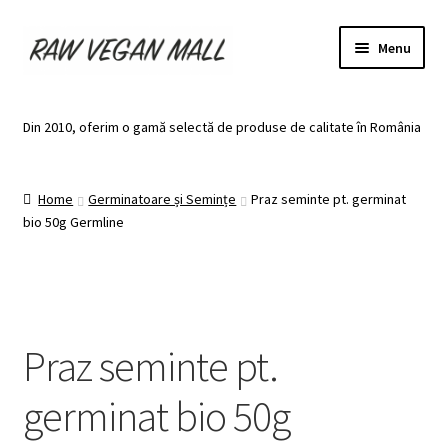
Skip
Skip
Menu
to
to
navigation
content
Acasă
Din 2010, oferim o gamă selectă de produse de calitate în România
Produse de vânzare
Home
Germinatoare și Semințe
Praz seminte pt. germinat
Categorii
bio 50g Germline
Recomandari
Contul meu
Praz seminte pt.
Plată
germinat bio 50g
Coș