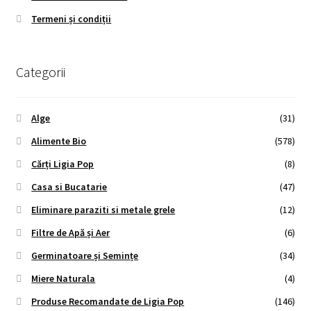
Termeni și condiții
Categorii
Alge
(31)
Alimente Bio
(578)
Cărți Ligia Pop
(8)
Casa si Bucatarie
(47)
Eliminare paraziti si metale grele
(12)
Filtre de Apă și Aer
(6)
Germinatoare și Semințe
(34)
Miere Naturala
(4)
Produse Recomandate de Ligia Pop
(146)