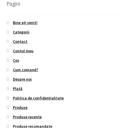
Pagini
Bine ați venit!
Categorii
Contact
Contul meu
Coș
Cum comand?
Despre noi
Plată
Politica de confidențialitate
Produse
Produse recente
Produse recomandate