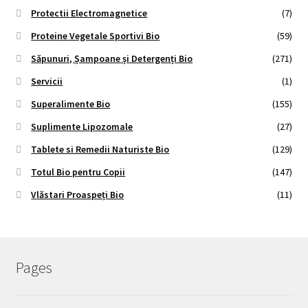
Protectii Electromagnetice
(7)
Proteine Vegetale Sportivi Bio
(59)
Săpunuri, Șampoane și Detergenți Bio
(271)
Servicii
(1)
Superalimente Bio
(155)
Suplimente Lipozomale
(27)
Tablete si Remedii Naturiste Bio
(129)
Totul Bio pentru Copii
(147)
Vlăstari Proaspeți Bio
(11)
Pages