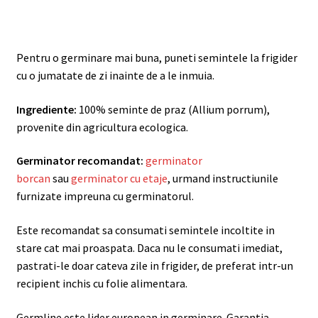
Pentru o germinare mai buna, puneti semintele la frigider
cu o jumatate de zi inainte de a le inmuia.
Ingrediente:
100% seminte de praz (Allium porrum),
provenite din agricultura ecologica.
Germinator recomandat:
germinator
borcan
sau
germinator cu etaje
, urmand instructiunile
furnizate impreuna cu germinatorul.
Este recomandat sa consumati semintele incoltite in
stare cat mai proaspata. Daca nu le consumati imediat,
pastrati-le doar cateva zile in frigider, de preferat intr-un
recipient inchis cu folie alimentara.
Germline este lider european in germinare. Garantia