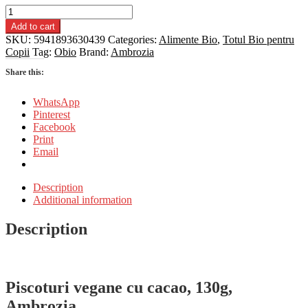
Piscoturi
vegane
Add to cart
cu
SKU:
5941893630439
Categories:
Alimente Bio
,
Totul Bio pentru
cacao,
Copii
Tag:
Obio
Brand:
Ambrozia
130g,
Ambrozia
Share this:
quantity
WhatsApp
Pinterest
Facebook
Print
Email
Description
Additional information
Description
Piscoturi vegane cu cacao, 130g,
Ambrozia