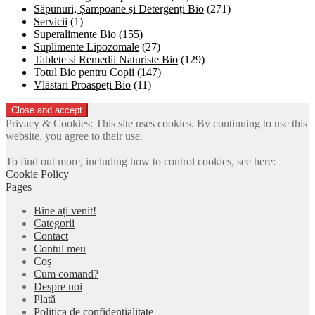
Săpunuri, Șampoane și Detergenți Bio
(271)
Servicii
(1)
Superalimente Bio
(155)
Suplimente Lipozomale
(27)
Tablete si Remedii Naturiste Bio
(129)
Totul Bio pentru Copii
(147)
Vlăstari Proaspeți Bio
(11)
Privacy & Cookies: This site uses cookies. By continuing to use this
website, you agree to their use.
To find out more, including how to control cookies, see here:
Cookie Policy
Pages
Bine ați venit!
Categorii
Contact
Contul meu
Coș
Cum comand?
Despre noi
Plată
Politica de confidențialitate