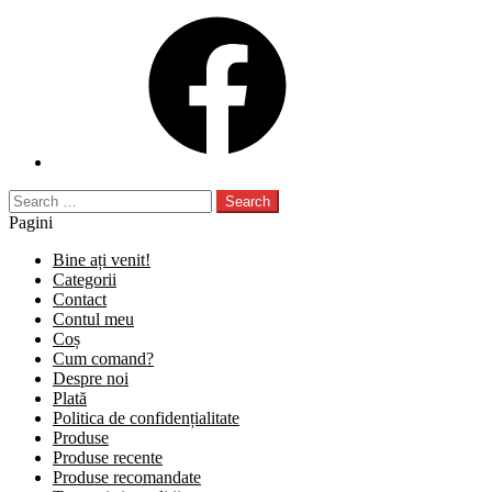
Facebook
Search
for:
Pagini
Bine ați venit!
Categorii
Contact
Contul meu
Coș
Cum comand?
Despre noi
Plată
Politica de confidențialitate
Produse
Produse recente
Produse recomandate