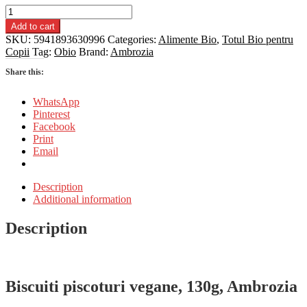
Biscuiti
piscoturi
Add to cart
vegane,
SKU:
5941893630996
Categories:
Alimente Bio
,
Totul Bio pentru
130g,
Copii
Tag:
Obio
Brand:
Ambrozia
Ambrozia
quantity
Share this:
WhatsApp
Pinterest
Facebook
Print
Email
Description
Additional information
Description
Biscuiti piscoturi vegane, 130g, Ambrozia