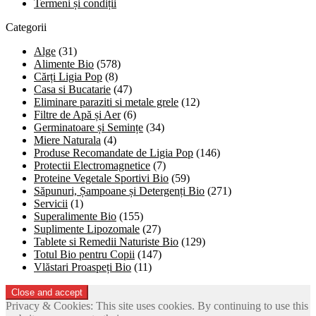
Termeni și condiții
Categorii
Alge
(31)
Alimente Bio
(578)
Cărți Ligia Pop
(8)
Casa si Bucatarie
(47)
Eliminare paraziti si metale grele
(12)
Filtre de Apă și Aer
(6)
Germinatoare și Semințe
(34)
Miere Naturala
(4)
Produse Recomandate de Ligia Pop
(146)
Protectii Electromagnetice
(7)
Proteine Vegetale Sportivi Bio
(59)
Săpunuri, Șampoane și Detergenți Bio
(271)
Servicii
(1)
Superalimente Bio
(155)
Suplimente Lipozomale
(27)
Tablete si Remedii Naturiste Bio
(129)
Totul Bio pentru Copii
(147)
Vlăstari Proaspeți Bio
(11)
Privacy & Cookies: This site uses cookies. By continuing to use this