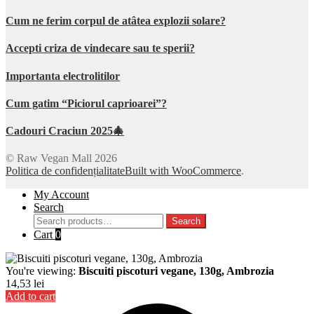
Cum ne ferim corpul de atâtea explozii solare?
Accepti criza de vindecare sau te sperii?
Importanta electrolitilor
Cum gatim “Piciorul caprioarei”?
Cadouri Craciun 2025🎄
© Raw Vegan Mall 2026
Politica de confidențialitate
Built with WooCommerce
.
My Account
Search
Search
Search
for:
Cart
0
You're viewing:
Biscuiti piscoturi vegane, 130g, Ambrozia
14,53
lei
Add to cart