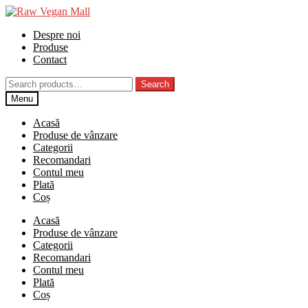
Skip
Skip
to
to
Despre noi
navigation
content
Produse
Contact
Search
Search
for:
Menu
Acasă
Produse de vânzare
Categorii
Recomandari
Contul meu
Plată
Coș
Acasă
Produse de vânzare
Categorii
Recomandari
Contul meu
Plată
Coș