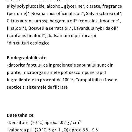
alkylpolyglucoside, alcohol, glycerine*, citrate, fragrance
(perfume)*: Rosmarinus officinalis oil*, Salvia sclarea oil*,
Citrus aurantium ssp bergamia oil* (contains limonene*,
linalool*), Boswellia serrata oil*, Lavandula hybrida oil*
(contains linalool*), balsamum dipterocarpi
*din culturi ecologice
Biodegradabilitate:
-datorita faptului ca ingredientele sapunului sunt din
plante, microorganismele pot descompune rapid
ingredientele in procent de 100%. Compatibil cu fosele
septice si sistemele de filtrare.
Date tehnice:
-Densitate: (20 °C) aprox. 1.02 g / cm³
-valoarea pH: (20 °C, 5 g/l H
O) aprox. 8.5 – 9.5
2