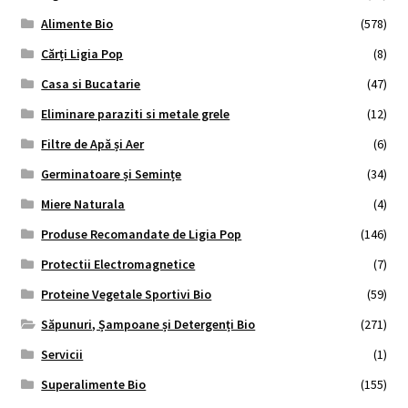
Alimente Bio
(578)
Cărți Ligia Pop
(8)
Casa si Bucatarie
(47)
Eliminare paraziti si metale grele
(12)
Filtre de Apă și Aer
(6)
Germinatoare și Semințe
(34)
Miere Naturala
(4)
Produse Recomandate de Ligia Pop
(146)
Protectii Electromagnetice
(7)
Proteine Vegetale Sportivi Bio
(59)
Săpunuri, Șampoane și Detergenți Bio
(271)
Servicii
(1)
Superalimente Bio
(155)