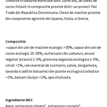
Uleiurile si uleiurile esentiale sunt 100% bio, iar uleiul de
cocos folosit in compozitie provine dintr-un proiect Fair
Trade din Republica Dominicana. Uleiul de masline provine
din cooperative agricole din Spania, Italia, si Grecia.
Compozitie:
–
sapun din ulei de masline ecologic >30%, sapun din ulei de
cocos ecologic 15-30%, surfactanti din zaharuri, alcool
vegetal (etanol) 1-5%, glicerina vegetala ecologica 1-5%,
citrat <1%, ulei esential de rozmarin, salvie, bergamota,
lavanda si aditivi balsamici din plante ecologice/salbatice
<1%, balsam Gurjun <1%, apa vitalizata.
Ingrediente INCI:
Aqua, potassium olivate*, potassium cocoate*,