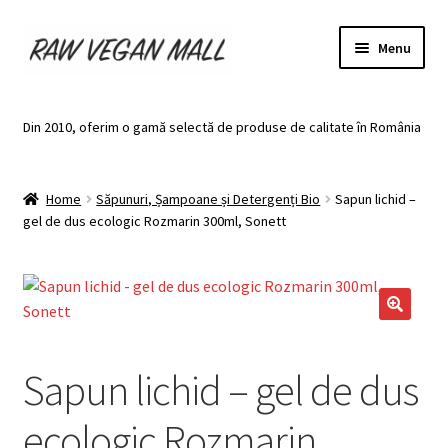
Skip
Skip
Menu
to
to
navigation
content
Acasă
Din 2010, oferim o gamă selectă de produse de calitate în România
Produse de vânzare
Home
Săpunuri, Șampoane și Detergenți Bio
Sapun lichid –
Categorii
gel de dus ecologic Rozmarin 300ml, Sonett
Recomandari
Contul meu
Plată
Sapun lichid – gel de dus
Coș
ecologic Rozmarin