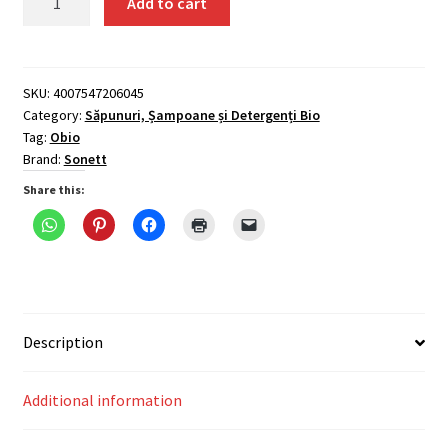
Add to cart
lichid
-
gel
de
SKU:
4007547206045
Category:
Săpunuri, Șampoane și Detergenți Bio
dus
Tag:
Obio
ecologic
Brand:
Sonett
Rozmarin
300ml,
Share this:
Sonett
quantity
Description
Additional information