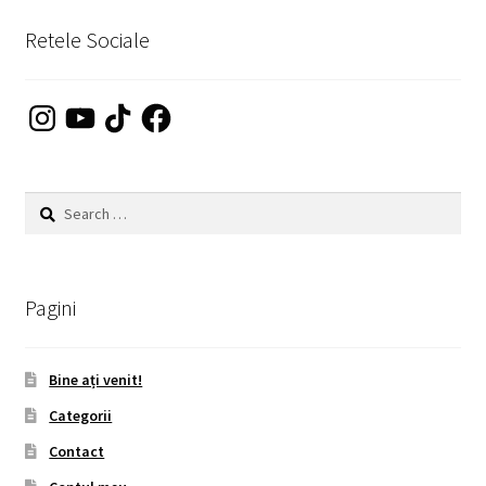
Retele Sociale
Instagram
YouTube
TikTok
Facebook
Search
for:
Pagini
Bine ați venit!
Categorii
Contact