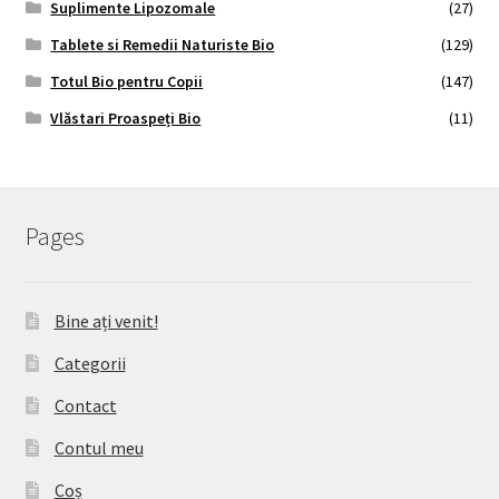
Suplimente Lipozomale
(27)
Tablete si Remedii Naturiste Bio
(129)
Totul Bio pentru Copii
(147)
Vlăstari Proaspeți Bio
(11)
Pages
Bine ați venit!
Categorii
Contact
Contul meu
Coș